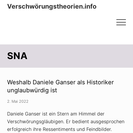
Menu
Zum
Zur
Verschwörungstheorien.info
Inhalt
Seitenspalte
Beiträge zu Merkmalen, Funktionen
springen
springen
Menu
und Risiken konspirationistischen
Denkens
SNA
Weshalb Daniele Ganser als Historiker
unglaubwürdig ist
2. Mai 2022
Daniele Ganser ist ein Stern am Himmel der
Verschwörungsgläubigen. Er bedient ausgesprochen
erfolgreich ihre Ressentiments und Feindbilder.