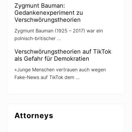
r
Zygmunt Bauman:
d
i
Gedankenexperiment zu
g
Verschwörungstheorien
i
s
t
Zygmunt Bauman (1925 – 2017) war ein
polnisch-britischer …
Verschwörungstheorien auf TikTok
als Gefahr für Demokratien
«Junge Menschen vertrauen auch wegen
Fake-News auf TikTok dem …
Attorneys