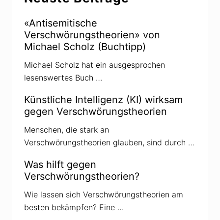
G
a
n
«Antisemitische
s
Verschwörungstheorien» von
e
r
Michael Scholz (Buchtipp)
a
l
Michael Scholz hat ein ausgesprochen
s
H
lesenswertes Buch …
i
s
t
Künstliche Intelligenz (KI) wirksam
o
gegen Verschwörungstheorien
r
i
k
Menschen, die stark an
e
Verschwörungstheorien glauben, sind durch …
r
u
n
Was hilft gegen
g
Verschwörungstheorien?
l
a
u
Wie lassen sich Verschwörungstheorien am
b
besten bekämpfen? Eine …
w
ü