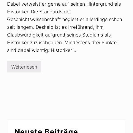
Dabei verweist er gerne auf seinen Hintergrund als
Historiker. Die Standards der
Geschichtswissenschaft negiert er allerdings schon
seit langem. Deshalb ist es irreführend, ihm
Glaubwürdigkeit aufgrund seines Studiums als
Historiker zuzuschreiben. Mindestens drei Punkte
sind dabei wichtig: Historiker …
Weiterlesen
W
e
s
h
a
l
b
D
a
n
i
e
Seitenspalte
l
Neuste Beiträge
e