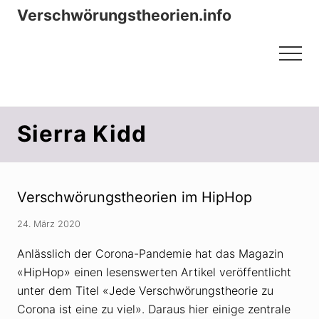
Menu
Zum
Zur
Verschwörungstheorien.info
Inhalt
Seitenspalte
Beiträge zu Merkmalen, Funktionen
springen
springen
Menu
und Risiken konspirationistischen
Denkens
Sierra Kidd
Verschwörungstheorien im HipHop
24. März 2020
Anlässlich der Corona-Pandemie hat das Magazin
«HipHop» einen lesenswerten Artikel veröffentlicht
unter dem Titel «Jede Verschwörungstheorie zu
Corona ist eine zu viel». Daraus hier einige zentrale