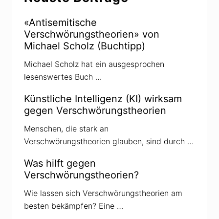
h
e
o
«Antisemitische
r
Verschwörungstheorien» von
i
e
Michael Scholz (Buchtipp)
n
i
Michael Scholz hat ein ausgesprochen
m
H
lesenswertes Buch …
i
p
H
Künstliche Intelligenz (KI) wirksam
o
gegen Verschwörungstheorien
p
Menschen, die stark an
Verschwörungstheorien glauben, sind durch …
Was hilft gegen
Verschwörungstheorien?
Wie lassen sich Verschwörungstheorien am
besten bekämpfen? Eine …