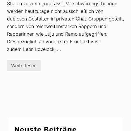
Stellen zusammengefasst. Verschwörungstheorien
werden heutzutage nicht ausschließlich von
dubiosen Gestalten in privaten Chat-Gruppen geteilt,
sondern von reichweitenstarken Rappern und
Rapperinnen wie Juju und Ramo aufgegriffen.
Diesbezüglich an vorderster Front aktiv ist
zudem Leon Lovelock, …
Weiterlesen
V
e
r
s
c
h
w
ö
r
u
n
g
Seitenspalte
s
Neuste Beiträge
t