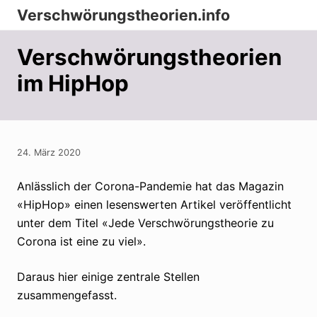
Menu
Zur
Zum
Zur
Verschwörungstheorien.info
Hauptnavigation
Inhalt
Seitenspalte
Beiträge
springen
springen
springen
Verschwörungstheorien
zu
im HipHop
Merkmalen,
Funktionen
und
Risiken
24. März 2020
konspirationistischen
Anlässlich der Corona-Pandemie hat das Magazin
Denkens
«HipHop» einen lesenswerten Artikel veröffentlicht
unter dem Titel «Jede Verschwörungstheorie zu
Corona ist eine zu viel».
Daraus hier einige zentrale Stellen
zusammengefasst.