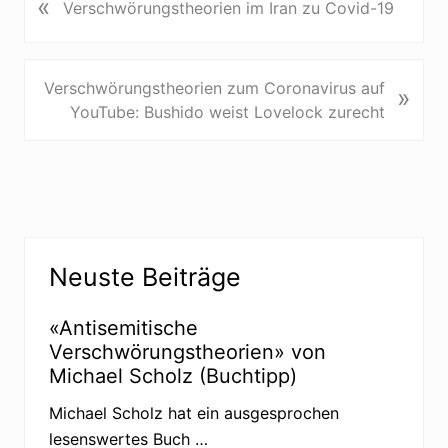
«
V
Verschwörungstheorien im Iran zu Covid-19
o
r
h
N
Verschwörungstheorien zum Coronavirus auf
»
e
ä
YouTube: Bushido weist Lovelock zurecht
r
c
i
h
g
s
e
t
r
e
B
Seitenspalte
r
e
Neuste Beiträge
B
i
e
t
«Antisemitische
i
r
Verschwörungstheorien» von
t
a
Michael Scholz (Buchtipp)
r
g
a
:
Michael Scholz hat ein ausgesprochen
g
lesenswertes Buch …
: