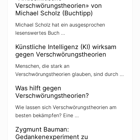
h
Verschwörungstheorien» von
s
b
Michael Scholz (Buchtipp)
ü
r
Michael Scholz hat ein ausgesprochen
g
e
lesenswertes Buch …
r
-
S
Künstliche Intelligenz (KI) wirksam
z
gegen Verschwörungstheorien
e
n
e
Menschen, die stark an
?
Verschwörungstheorien glauben, sind durch …
Was hilft gegen
Verschwörungstheorien?
Wie lassen sich Verschwörungstheorien am
besten bekämpfen? Eine …
Zygmunt Bauman:
Gedankenexperiment zu