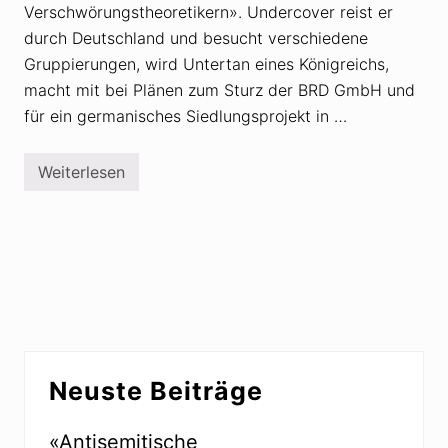
Verschwörungstheoretikern». Undercover reist er
durch Deutschland und besucht verschiedene
Gruppierungen, wird Untertan eines Königreichs,
macht mit bei Plänen zum Sturz der BRD GmbH und
für ein germanisches Siedlungsprojekt in …
Weiterlesen
W
a
s
v
e
r
e
i
n
t
d
i
Seitenspalte
e
Neuste Beiträge
R
e
i
c
«Antisemitische