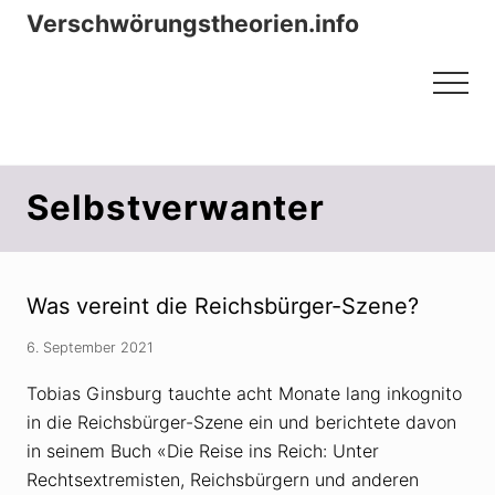
Menu
Zum
Zur
Verschwörungstheorien.info
Inhalt
Seitenspalte
Beiträge zu Merkmalen, Funktionen
springen
springen
Menu
und Risiken konspirationistischen
Denkens
Selbstverwanter
Was vereint die Reichsbürger-Szene?
6. September 2021
Tobias Ginsburg tauchte acht Monate lang inkognito
in die Reichsbürger-Szene ein und berichtete davon
in seinem Buch «Die Reise ins Reich: Unter
Rechtsextremisten, Reichsbürgern und anderen