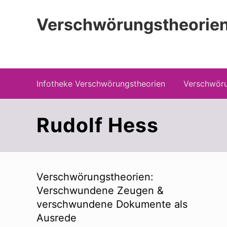
Zur
Zum
Zur
Hauptnavigation
Inhalt
Seitenspalte
Verschwörungstheorien
springen
springen
springen
Beiträge zu Merkmalen, Funktionen und
Infotheke Verschwörungstheorien
Verschwöru
Rudolf Hess
Verschwörungstheorien:
Verschwundene Zeugen &
verschwundene Dokumente als
Ausrede