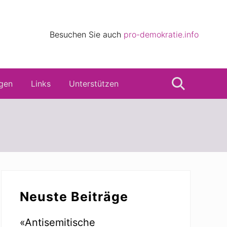
eile
Besuchen Sie auch
pro-demokratie.info
s
gen
Links
Unterstützen
Suche
Seitenspalte
Neuste Beiträge
«Antisemitische