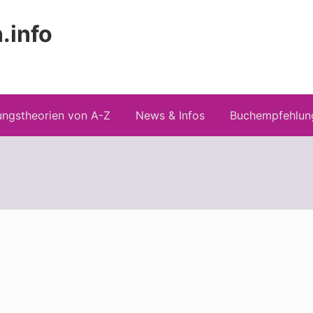
.info
Kopfz
 Risiken konspirationistischen Denkens
recht
ngstheorien von A-Z
News & Infos
Buchempfehlun