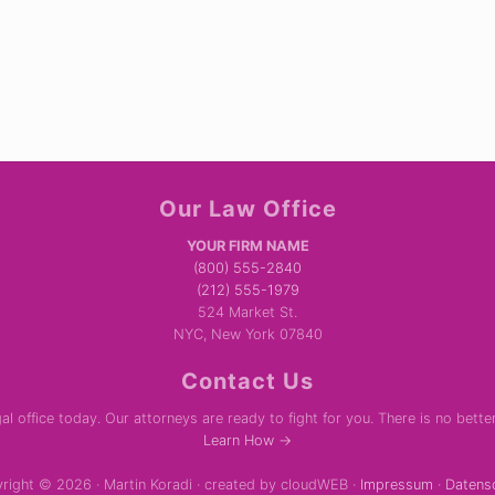
Our Law Office
YOUR FIRM NAME
(800) 555-2840
(212) 555-1979
524 Market St.
NYC, New York 07840
Contact Us
al office today. Our attorneys are ready to fight for you. There is no bette
Learn How →
right © 2026 · Martin Koradi · created by cloudWEB ·
Impressum
·
Datens