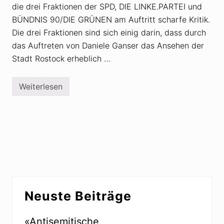
die drei Fraktionen der SPD, DIE LINKE.PARTEI und
BÜNDNIS 90/DIE GRÜNEN am Auftritt scharfe Kritik.
Die drei Fraktionen sind sich einig darin, dass durch
das Auftreten von Daniele Ganser das Ansehen der
Stadt Rostock erheblich …
Weiterlesen
G
a
n
s
e
r
-
A
u
f
t
r
Seitenspalte
i
Neuste Beiträge
t
t
i
n
«Antisemitische