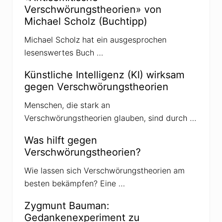
R
Verschwörungstheorien» von
o
s
Michael Scholz (Buchtipp)
t
o
Michael Scholz hat ein ausgesprochen
c
k
lesenswertes Buch …
s
t
ö
Künstliche Intelligenz (KI) wirksam
s
gegen Verschwörungstheorien
s
t
a
Menschen, die stark an
u
Verschwörungstheorien glauben, sind durch …
f
s
c
Was hilft gegen
h
Verschwörungstheorien?
a
r
f
Wie lassen sich Verschwörungstheorien am
e
besten bekämpfen? Eine …
K
r
i
Zygmunt Bauman:
t
i
Gedankenexperiment zu