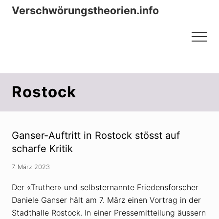
Menu
Zum
Zur
Verschwörungstheorien.info
Inhalt
Seitenspalte
Beiträge zu Merkmalen, Funktionen
springen
springen
Menu
und Risiken konspirationistischen
Denkens
Rostock
Ganser-Auftritt in Rostock stösst auf
scharfe Kritik
7. März 2023
Der «Truther» und selbsternannte Friedensforscher
Daniele Ganser hält am 7. März einen Vortrag in der
Stadthalle Rostock. In einer Pressemitteilung äussern