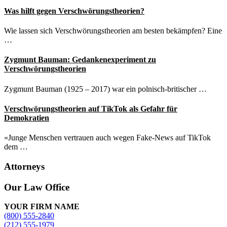
Was hilft gegen Verschwörungstheorien?
Wie lassen sich Verschwörungstheorien am besten bekämpfen? Eine
…
Zygmunt Bauman: Gedankenexperiment zu
Verschwörungstheorien
Zygmunt Bauman (1925 – 2017) war ein polnisch-britischer …
Verschwörungstheorien auf TikTok als Gefahr für
Demokratien
«Junge Menschen vertrauen auch wegen Fake-News auf TikTok
dem …
Attorneys
Site
Our Law Office
Footer
YOUR FIRM NAME
(800) 555-2840
(212) 555-1979