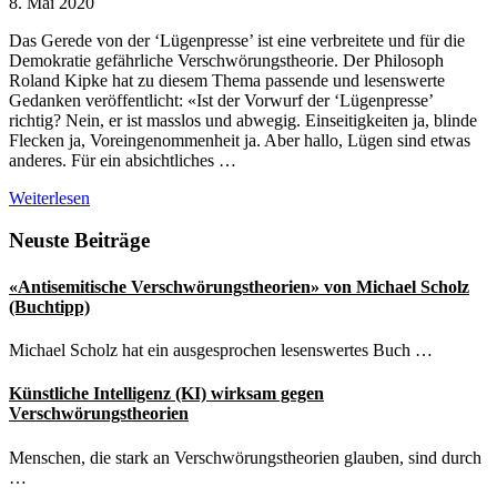
8. Mai 2020
Das Gerede von der ‘Lügenpresse’ ist eine verbreitete und für die
Demokratie gefährliche Verschwörungstheorie. Der Philosoph
Roland Kipke hat zu diesem Thema passende und lesenswerte
Gedanken veröffentlicht: «Ist der Vorwurf der ‘Lügenpresse’
richtig? Nein, er ist masslos und abwegig. Einseitigkeiten ja, blinde
Flecken ja, Voreingenommenheit ja. Aber hallo, Lügen sind etwas
anderes. Für ein absichtliches …
Zur
Weiterlesen
toxischen
Verschwörungstheorie
Seitenspalte
Neuste Beiträge
von
der
«Antisemitische Verschwörungstheorien» von Michael Scholz
«Lügenpresse»
(Buchtipp)
Michael Scholz hat ein ausgesprochen lesenswertes Buch …
Künstliche Intelligenz (KI) wirksam gegen
Verschwörungstheorien
Menschen, die stark an Verschwörungstheorien glauben, sind durch
…