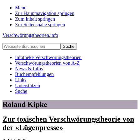
Menu
Zur Hauptnavigation springen
Zum Inhalt springen
Zur Seitenspalte springen
Verschwörungstheorien.info
Beiträge
Webseite
zu
durchsuchen
Merkmalen,
Infotheke Verschwörungstheorien
Funktionen
Verschwörungstheorien von A-Z
und
News & Infos
Risiken
Buchempfehlungen
konspirationistischen
Links
Denkens
Unterstützen
Suche
Roland Kipke
Zur toxischen Verschwörungstheorie von
der «Lügenpresse»