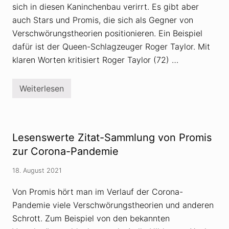
sich in diesen Kaninchenbau verirrt. Es gibt aber
auch Stars und Promis, die sich als Gegner von
Verschwörungstheorien positionieren. Ein Beispiel
dafür ist der Queen-Schlagzeuger Roger Taylor. Mit
klaren Worten kritisiert Roger Taylor (72) …
Weiterlesen
Q
u
e
e
n
-
Lesenswerte Zitat-Sammlung von Promis
S
c
zur Corona-Pandemie
h
l
18. August 2021
a
g
z
Von Promis hört man im Verlauf der Corona-
e
Pandemie viele Verschwörungstheorien und anderen
u
g
Schrott. Zum Beispiel von den bekannten
e