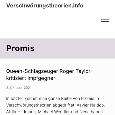
Menu
Zum
Zur
Verschwörungstheorien.info
Inhalt
Seitenspalte
Beiträge zu Merkmalen, Funktionen
springen
springen
Menu
und Risiken konspirationistischen
Denkens
Promis
Queen-Schlagzeuger Roger Taylor
kritisiert Impfgegner
2. Oktober 2021
In letzter Zeit ist eine ganze Reihe von Promis in
Verschwörungstheorien abgedriftet. Xavier Naidoo,
Attila Hildmann, Michael Wendler und Nena haben