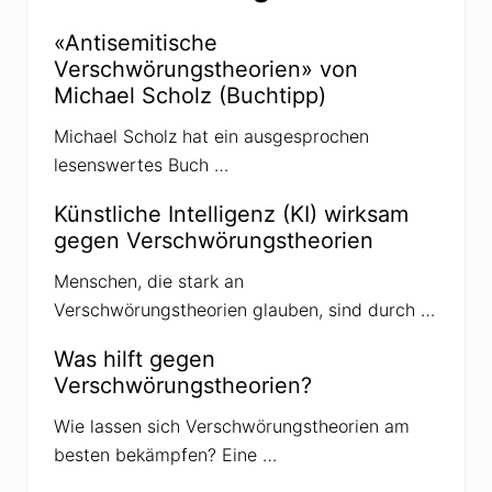
g
t
n
-
e
«Antisemitische
S
r
Verschwörungstheorien» von
a
m
Michael Scholz (Buchtipp)
m
l
Michael Scholz hat ein ausgesprochen
u
n
lesenswertes Buch …
g
v
o
Künstliche Intelligenz (KI) wirksam
n
gegen Verschwörungstheorien
P
r
o
Menschen, die stark an
m
Verschwörungstheorien glauben, sind durch …
i
s
z
Was hilft gegen
u
Verschwörungstheorien?
r
C
o
Wie lassen sich Verschwörungstheorien am
r
besten bekämpfen? Eine …
o
n
a