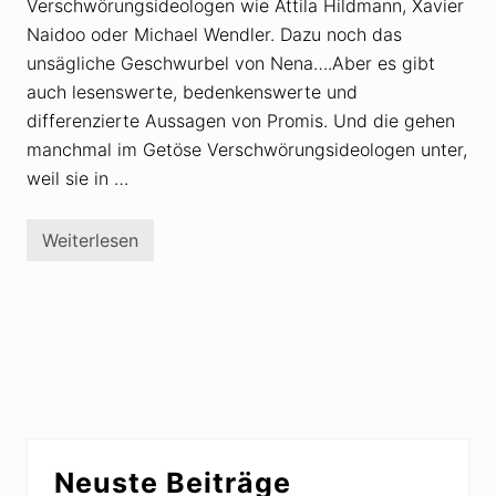
r
Verschwörungsideologen wie Attila Hildmann, Xavier
R
Naidoo oder Michael Wendler. Dazu noch das
o
g
unsägliche Geschwurbel von Nena….Aber es gibt
e
auch lesenswerte, bedenkenswerte und
r
T
differenzierte Aussagen von Promis. Und die gehen
a
y
manchmal im Getöse Verschwörungsideologen unter,
l
weil sie in …
o
r
k
r
Weiterlesen
L
i
e
t
s
i
e
s
n
i
s
e
w
r
e
t
r
I
t
m
e
p
Z
f
Seitenspalte
i
g
Neuste Beiträge
t
e
a