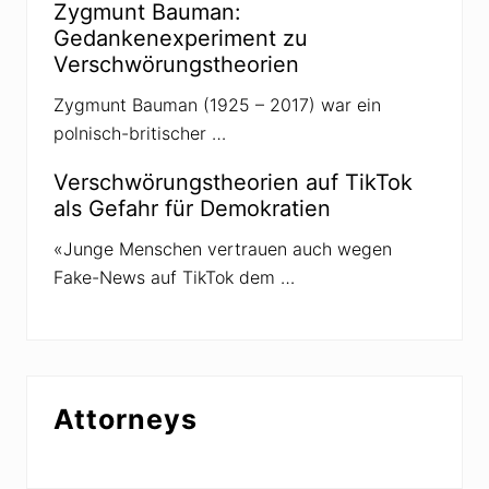
Zygmunt Bauman:
-
P
Gedankenexperiment zu
a
Verschwörungstheorien
n
d
e
Zygmunt Bauman (1925 – 2017) war ein
m
polnisch-britischer …
i
e
Verschwörungstheorien auf TikTok
als Gefahr für Demokratien
«Junge Menschen vertrauen auch wegen
Fake-News auf TikTok dem …
Attorneys