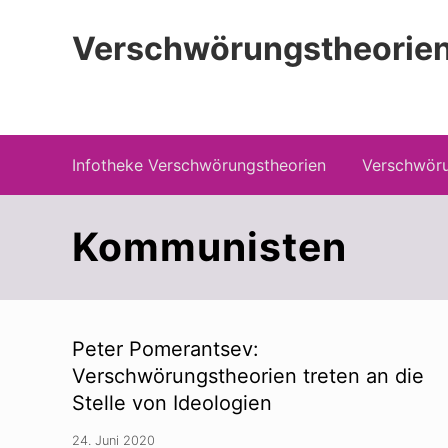
Zur
Zum
Zur
Hauptnavigation
Inhalt
Seitenspalte
Verschwörungstheorien
springen
springen
springen
Beiträge zu Merkmalen, Funktionen und
Infotheke Verschwörungstheorien
Verschwöru
Kommunisten
Peter Pomerantsev:
Verschwörungstheorien treten an die
Stelle von Ideologien
24. Juni 2020