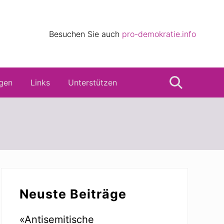
eile
Besuchen Sie auch
pro-demokratie.info
s
gen
Links
Unterstützen
Suche
Seitenspalte
Neuste Beiträge
«Antisemitische