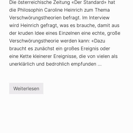
Die österreichische Zeitung «Der Standard» hat
die Philosophin Caroline Heinrich zum Thema
Verschwörungstheorien befragt. Im Interview
wird Heinrich gefragt, was es brauche, damit aus
der kruden Idee eines Einzelnen eine echte, große
Verschwörungstheorie werden kann: «Dazu
braucht es zunächst ein großes Ereignis oder
eine Kette kleinerer Ereignisse, die von vielen als
unerklärlich und bedrohlich empfunden …
Weiterlesen
W
i
e
b
a
u
t
m
a