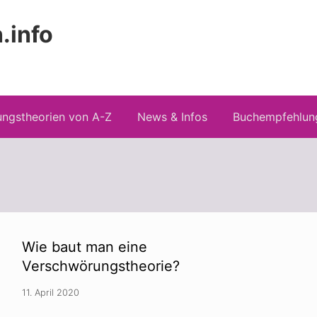
.info
Kopfz
 Risiken konspirationistischen Denkens
recht
ngstheorien von A-Z
News & Infos
Buchempfehlun
Wie baut man eine
Verschwörungstheorie?
11. April 2020