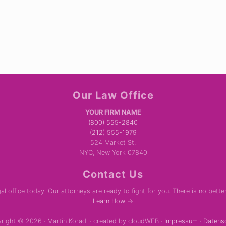
Our Law Office
YOUR FIRM NAME
(800) 555-2840
(212) 555-1979
524 Market St.
NYC, New York 07840
Contact Us
al office today. Our attorneys are ready to fight for you. There is no bette
Learn How →
right © 2026 · Martin Koradi · created by cloudWEB ·
Impressum
·
Datens