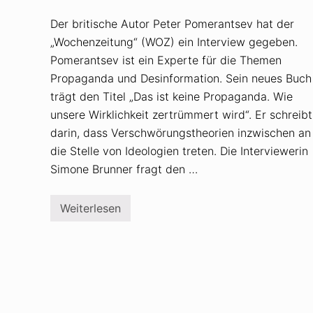
Der britische Autor Peter Pomerantsev hat der
„Wochenzeitung“ (WOZ) ein Interview gegeben.
Pomerantsev ist ein Experte für die Themen
Propaganda und Desinformation. Sein neues Buch
trägt den Titel „Das ist keine Propaganda. Wie
unsere Wirklichkeit zertrümmert wird“. Er schreibt
darin, dass Verschwörungstheorien inzwischen an
die Stelle von Ideologien treten. Die Interviewerin
Simone Brunner fragt den …
Weiterlesen
P
e
t
e
r
P
o
m
e