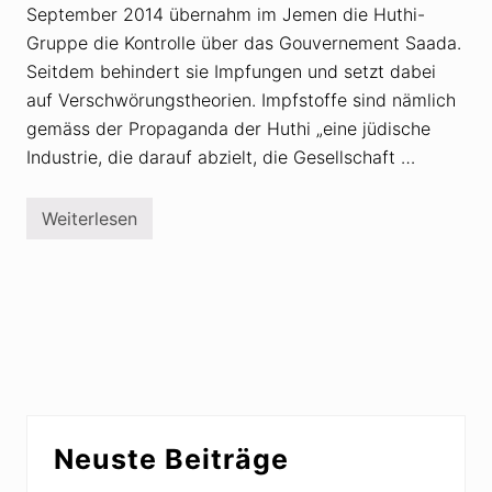
September 2014 übernahm im Jemen die Huthi-
Gruppe die Kontrolle über das Gouvernement Saada.
Seitdem behindert sie Impfungen und setzt dabei
auf Verschwörungstheorien. Impfstoffe sind nämlich
gemäss der Propaganda der Huthi „eine jüdische
Industrie, die darauf abzielt, die Gesellschaft …
Weiterlesen
J
e
m
e
n
:
H
u
t
h
i
m
Seitenspalte
i
Neuste Beiträge
t
V
e