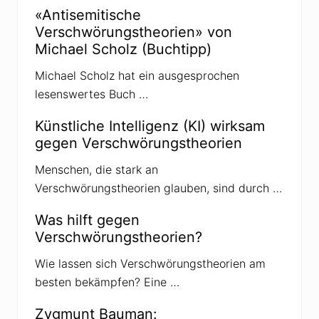
r
«Antisemitische
s
Verschwörungstheorien» von
c
h
Michael Scholz (Buchtipp)
w
ö
Michael Scholz hat ein ausgesprochen
r
u
lesenswertes Buch …
n
g
s
Künstliche Intelligenz (KI) wirksam
t
gegen Verschwörungstheorien
h
e
o
Menschen, die stark an
r
Verschwörungstheorien glauben, sind durch …
i
e
n
Was hilft gegen
g
Verschwörungstheorien?
e
g
e
Wie lassen sich Verschwörungstheorien am
n
besten bekämpfen? Eine …
P
o
l
Zygmunt Bauman:
i