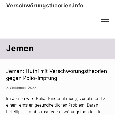
Menu
Zum
Zur
Verschwörungstheorien.info
Inhalt
Seitenspalte
Beiträge zu Merkmalen, Funktionen
springen
springen
Menu
und Risiken konspirationistischen
Denkens
Jemen
Jemen: Huthi mit Verschwörungstheorien
gegen Polio-Impfung
2. September 2022
Im Jemen wird Polio (Kinderlähmung) zunehmend zu
einem ernsten gesundheitlichen Problem. Daran
beteiligt sind abstruse Verschwörungstheorien. Im