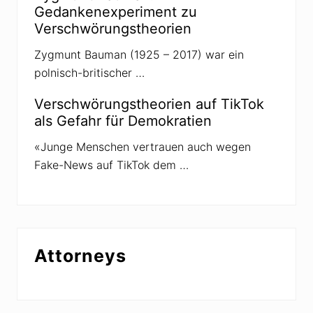
o
Gedankenexperiment zu
-
Verschwörungstheorien
I
m
p
Zygmunt Bauman (1925 – 2017) war ein
f
polnisch-britischer …
u
n
g
Verschwörungstheorien auf TikTok
als Gefahr für Demokratien
«Junge Menschen vertrauen auch wegen
Fake-News auf TikTok dem …
Attorneys