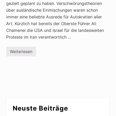
gezielt geplant zu haben. Verschwörungstheorien
über ausländische Einmischungen waren schon
immer eine beliebte Ausrede für Autokratien aller
Art. Kürzlich hat bereits der Oberste Führer Ali
Chamenei die USA und Israel für die landesweiten
Proteste im Iran verantwortlich …
Weiterlesen
I
r
a
n
-
P
r
o
t
e
s
t
Seitenspalte
e
Neuste Beiträge
:
R
e