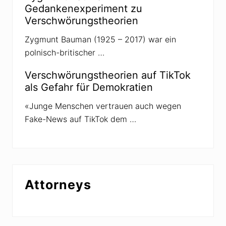
o
Gedankenexperiment zu
r
Verschwörungstheorien
i
e
n
Zygmunt Bauman (1925 – 2017) war ein
polnisch-britischer …
Verschwörungstheorien auf TikTok
als Gefahr für Demokratien
«Junge Menschen vertrauen auch wegen
Fake-News auf TikTok dem …
Attorneys