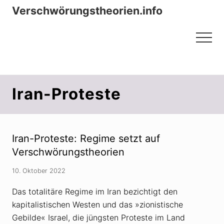
Menu
Zum
Zur
Verschwörungstheorien.info
Inhalt
Seitenspalte
Beiträge zu Merkmalen, Funktionen
springen
springen
Menu
und Risiken konspirationistischen
Denkens
Iran-Proteste
Iran-Proteste: Regime setzt auf
Verschwörungstheorien
10. Oktober 2022
Das totalitäre Regime im Iran bezichtigt den
kapitalistischen Westen und das »zionistische
Gebilde« Israel, die jüngsten Proteste im Land