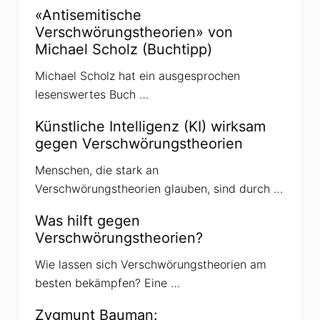
g
«Antisemitische
i
Verschwörungstheorien» von
m
e
Michael Scholz (Buchtipp)
s
e
Michael Scholz hat ein ausgesprochen
t
z
lesenswertes Buch …
t
a
u
Künstliche Intelligenz (KI) wirksam
f
gegen Verschwörungstheorien
V
e
r
Menschen, die stark an
s
Verschwörungstheorien glauben, sind durch …
c
h
w
Was hilft gegen
ö
Verschwörungstheorien?
r
u
n
Wie lassen sich Verschwörungstheorien am
g
besten bekämpfen? Eine …
s
t
h
Zygmunt Bauman:
e