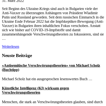
31. März 2022
Seit Beginn des Ukraine-Kriegs sind auch in Bulgarien viele der
Anti-Vaxxer zu überzeugten Anhängern von Präsident Wladimir
Putin und Russland geworden. Seit dem russischen Einmarsch in die
Ukraine Ende Februar 2022 hat die Impfskeptiker-Bewegung (Anti-
Vaxxer) in Bulgarien ihren inhaltlichen Fokus verschoben. Anstatt
sich wie bisher auf COVID-19-Impfstoffe und damit
zusammenhängende Verschwörungstheorien zu fokussieren, sind sie
…
Bulgarien:
Weiterlesen
Anti-
Vaxxer
Seitenspalte
Neuste Beiträge
stellen
sich
«Antisemitische Verschwörungstheorien» von Michael Scholz
hinter
(Buchtipp)
Putin
Michael Scholz hat ein ausgesprochen lesenswertes Buch …
Künstliche Intelligenz (KI) wirksam gegen
Verschwörungstheorien
Menschen, die stark an Verschwörungstheorien glauben, sind durch