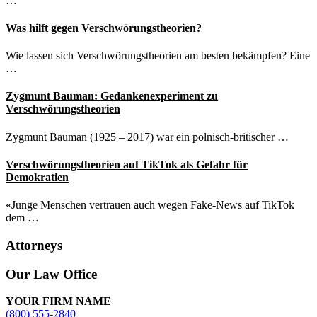
…
Was hilft gegen Verschwörungstheorien?
Wie lassen sich Verschwörungstheorien am besten bekämpfen? Eine
…
Zygmunt Bauman: Gedankenexperiment zu
Verschwörungstheorien
Zygmunt Bauman (1925 – 2017) war ein polnisch-britischer …
Verschwörungstheorien auf TikTok als Gefahr für
Demokratien
«Junge Menschen vertrauen auch wegen Fake-News auf TikTok
dem …
Attorneys
Site
Our Law Office
Footer
YOUR FIRM NAME
(800) 555-2840