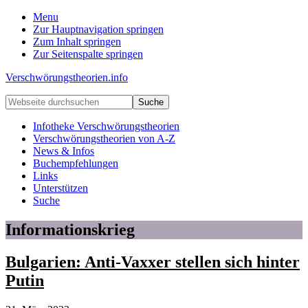
Menu
Zur Hauptnavigation springen
Zum Inhalt springen
Zur Seitenspalte springen
Verschwörungstheorien.info
Beiträge
Webseite
zu
durchsuchen
Merkmalen,
Infotheke Verschwörungstheorien
Funktionen
Verschwörungstheorien von A-Z
und
News & Infos
Risiken
Buchempfehlungen
konspirationistischen
Links
Denkens
Unterstützen
Suche
Informationskrieg
Bulgarien: Anti-Vaxxer stellen sich hinter
Putin