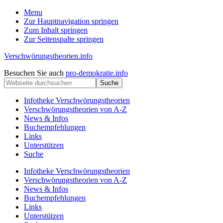
Menu
Zur Hauptnavigation springen
Zum Inhalt springen
Zur Seitenspalte springen
Verschwörungstheorien.info
Beiträge
Kopfzeile
Besuchen Sie auch
pro-demokratie.info
zu
Webseite
rechts
Merkmalen,
durchsuchen
Funktionen
Infotheke Verschwörungstheorien
und
Verschwörungstheorien von A-Z
Risiken
News & Infos
konspirationistischen
Buchempfehlungen
Denkens
Links
Unterstützen
Suche
Infotheke Verschwörungstheorien
Verschwörungstheorien von A-Z
News & Infos
Buchempfehlungen
Links
Unterstützen