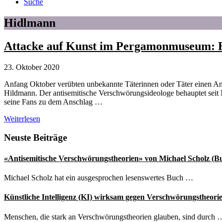
Suche
Hidlmann
Attacke auf Kunst im Pergamonmuseum: H
23. Oktober 2020
Anfang Oktober verübten unbekannte Täterinnen oder Täter einen A
Hildmann. Der antisemitische Verschwörungsideologe behauptet sei
seine Fans zu dem Anschlag …
Attacke
Weiterlesen
auf
Kunst
Seitenspalte
Neuste Beiträge
im
Pergamonmuseum:
«Antisemitische Verschwörungstheorien» von Michael Scholz (B
Hat
Attila
Michael Scholz hat ein ausgesprochen lesenswertes Buch …
Hildmann
damit
Künstliche Intelligenz (KI) wirksam gegen Verschwörungstheori
zu
tun?
Menschen, die stark an Verschwörungstheorien glauben, sind durch 