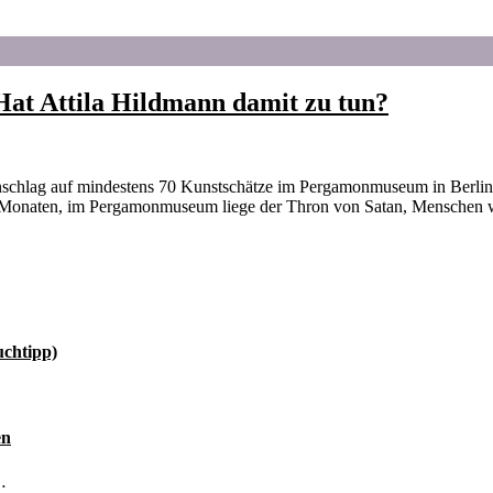
at Attila Hildmann damit zu tun?
nschlag auf mindestens 70 Kunstschätze im Pergamonmuseum in Berlin
t Monaten, im Pergamonmuseum liege der Thron von Satan, Menschen w
uchtipp)
en
…