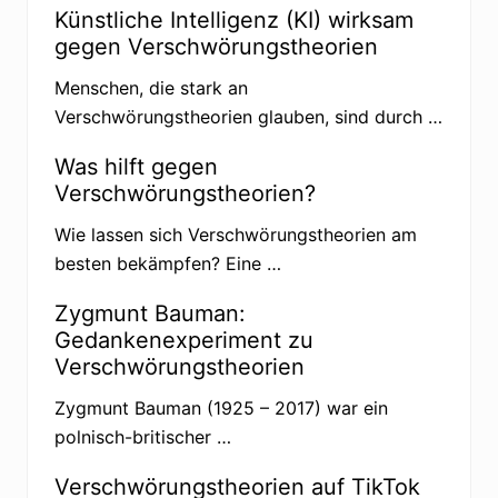
Q
Künstliche Intelligenz (KI) wirksam
A
gegen Verschwörungstheorien
n
o
n
Menschen, die stark an
-
Verschwörungstheorien glauben, sind durch …
A
n
h
Was hilft gegen
ä
Verschwörungstheorien?
n
g
e
Wie lassen sich Verschwörungstheorien am
r
besten bekämpfen? Eine …
i
n
M
Zygmunt Bauman:
a
r
Gedankenexperiment zu
j
Verschwörungstheorien
o
r
i
Zygmunt Bauman (1925 – 2017) war ein
e
polnisch-britischer …
T
a
y
Verschwörungstheorien auf TikTok
l