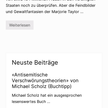
Staaten noch zu überprüfen. Aber die Feindbilder
und Gewaltfantasien der Marjorie Taylor …
Weiterlesen
P
r
o
p
a
g
i
e
Seitenspalte
r
Neuste Beiträge
t
F
e
i
«Antisemitische
n
Verschwörungstheorien» von
d
b
Michael Scholz (Buchtipp)
i
l
Michael Scholz hat ein ausgesprochen
d
e
lesenswertes Buch …
r
: