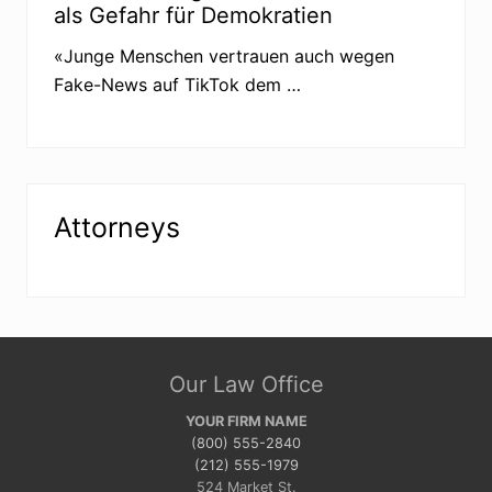
als Gefahr für Demokratien
o
r
G
«Junge Menschen vertrauen auch wegen
r
Fake-News auf TikTok dem …
e
e
n
e
Attorneys
Site
Our Law Office
Footer
YOUR FIRM NAME
(800) 555-2840
(212) 555-1979
524 Market St.