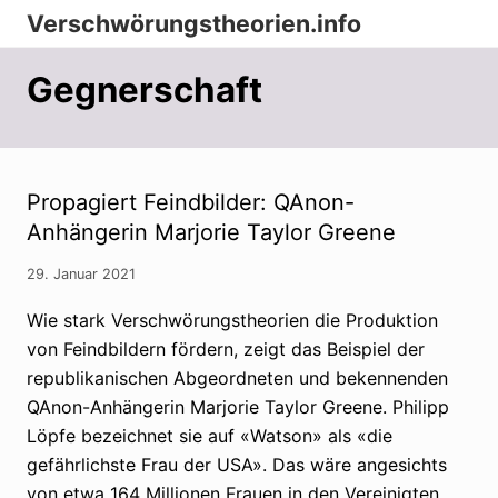
Menu
Zur
Zum
Zur
Verschwörungstheorien.info
Hauptnavigation
Inhalt
Seitenspalte
Beiträge
springen
springen
springen
Gegnerschaft
zu
Merkmalen,
Funktionen
und
Propagiert Feindbilder: QAnon-
Anhängerin Marjorie Taylor Greene
Risiken
konspirationistischen
29. Januar 2021
Denkens
Wie stark Verschwörungstheorien die Produktion
von Feindbildern fördern, zeigt das Beispiel der
republikanischen Abgeordneten und bekennenden
QAnon-Anhängerin Marjorie Taylor Greene. Philipp
Löpfe bezeichnet sie auf «Watson» als «die
gefährlichste Frau der USA». Das wäre angesichts
von etwa 164 Millionen Frauen in den Vereinigten