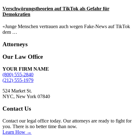
Verschwörungstheorien auf TikTok als Gefahr für
Demokratien
«Junge Menschen vertrauen auch wegen Fake-News auf TikTok
dem …
Attorneys
Site
Our Law Office
Footer
YOUR FIRM NAME
(800) 555-2840
(212) 555-1979
524 Market St.
NYC, New York 07840
Contact Us
Contact our legal office today. Our attorneys are ready to fight for
you. There is no better time than now.
Learn How →