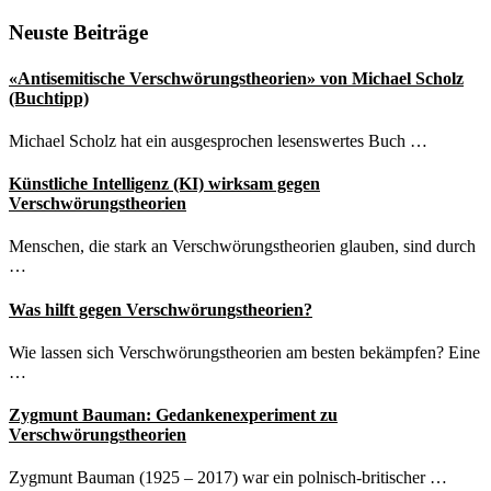
denken»
von
Seitenspalte
Neuste Beiträge
Florian
Aigner
«Antisemitische Verschwörungstheorien» von Michael Scholz
(Buchtipp)
Michael Scholz hat ein ausgesprochen lesenswertes Buch …
Künstliche Intelligenz (KI) wirksam gegen
Verschwörungstheorien
Menschen, die stark an Verschwörungstheorien glauben, sind durch
…
Was hilft gegen Verschwörungstheorien?
Wie lassen sich Verschwörungstheorien am besten bekämpfen? Eine
…
Zygmunt Bauman: Gedankenexperiment zu
Verschwörungstheorien
Zygmunt Bauman (1925 – 2017) war ein polnisch-britischer …