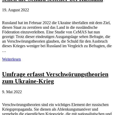
19. August 2022
Russland hat im Februar 2022 die Ukraine überfallen mit dem Ziel,
diesen Staat zu zerstören und das Land in die russländische
Föderation einzuverleiben. Eine Studie von CeMAS hat nun
gezeigt: Trotz dieser eindeutigen Ausgangslage sehen Befragte, die
an Verschwörungstheorien glauben, die Schuld für den Ausbruch
dieses Krieges weniger bei Russland im Vergleich zu Befragten, die
…
Ukraine-
Weiterlesen
Krieg:
Verschwörungsgläubige
sehen
Umfrage erfasst Verschwörungstheorien
die
zum Ukraine-Krieg
Schuld
seltener
bei
9. Mai 2022
Russland
Verschwörungstheorien sind ein wichtiges Element der russischen
Kriegspropaganda. Sie dienen als Ablenkungsmanöver und
vernebeln die eigentlichen Kriegsziele, die mit nationalistischen und