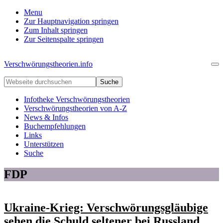
Menu
Zur Hauptnavigation springen
Zum Inhalt springen
Zur Seitenspalte springen
Verschwörungstheorien.info
Me
Beiträge
Webseite
zu
durchsuchen
Merkmalen,
Infotheke Verschwörungstheorien
Funktionen
Verschwörungstheorien von A-Z
und
News & Infos
Risiken
Buchempfehlungen
konspirationistischen
Links
Denkens
Unterstützen
Suche
FDP
Ukraine-Krieg: Verschwörungsgläubige
sehen die Schuld seltener bei Russland