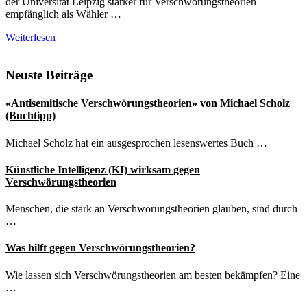
der Universität Leipzig stärker für Verschwörungstheorien
empfänglich als Wähler …
Corona-
Weiterlesen
Leugner:
AfD-
Seitenspalte
Neuste Beiträge
Anhänger
sind
empfänglicher
«Antisemitische Verschwörungstheorien» von Michael Scholz
für
(Buchtipp)
Verschwörungstheorien
Michael Scholz hat ein ausgesprochen lesenswertes Buch …
Künstliche Intelligenz (KI) wirksam gegen
Verschwörungstheorien
Menschen, die stark an Verschwörungstheorien glauben, sind durch
…
Was hilft gegen Verschwörungstheorien?
Wie lassen sich Verschwörungstheorien am besten bekämpfen? Eine
…