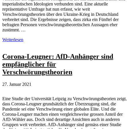
imperialistischen Ideologien verbunden sind. Eine aktuelle
repräsentative Umfrage hat nun erfasst, wie weit
Verschwörungstheorien über den Ukraine-Krieg in Deutschland
verbreitet sind. Die Ergebnisse zeigen, dass zirka ein Fünftel der
befragten Personen verschwörungstheoretischen Aussagen eher
zustimmt. …
Umfrage
Weiterlesen
erfasst
Verschwörungstheorien
zum
Corona-Leugner: AfD-Anhänger sind
Ukraine-
empfänglicher für
Krieg
Verschwörungstheorien
27. Januar 2021
Eine Studie der Universität Leipzig zu Verschwörungstheorien zeigt,
dass Corona-Leugner grundsätzlich der Überzeugung sind, die
Pandemie sei eine Verschwörung einer globalen Elite. Und die
Corona-Leugner machen einen vergleichsweise grossen Anteil der
AfD-Wähler aus. Doch sind derartige Ansichten auch in anderen
Gruppen weit verbreitet. AfD-Anhänger sind gemäss einer Studie