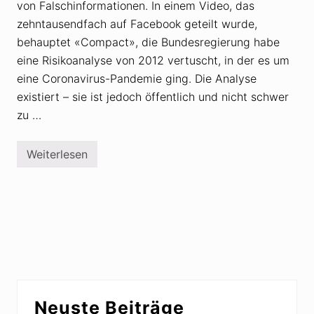
von Falschinformationen. In einem Video, das
zehntausendfach auf Facebook geteilt wurde,
behauptet «Compact», die Bundesregierung habe
eine Risikoanalyse von 2012 vertuscht, in der es um
eine Coronavirus-Pandemie ging. Die Analyse
existiert – sie ist jedoch öffentlich und nicht schwer
zu …
Weiterlesen
D
e
m
a
g
o
g
i
e
:
«
C
Seitenspalte
o
Neuste Beiträge
m