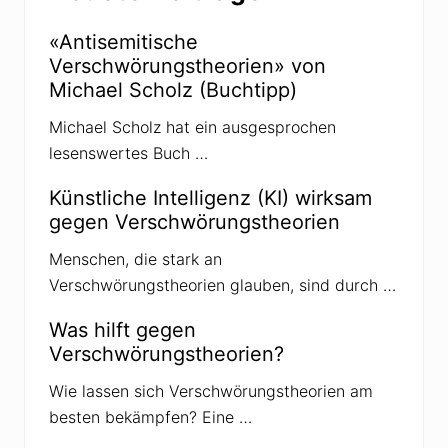
p
a
c
«Antisemitische
t
Verschwörungstheorien» von
»
v
Michael Scholz (Buchtipp)
e
r
Michael Scholz hat ein ausgesprochen
b
r
lesenswertes Buch …
e
i
t
Künstliche Intelligenz (KI) wirksam
e
gegen Verschwörungstheorien
t
F
a
Menschen, die stark an
l
Verschwörungstheorien glauben, sind durch …
s
c
h
Was hilft gegen
b
Verschwörungstheorien?
e
h
a
Wie lassen sich Verschwörungstheorien am
u
besten bekämpfen? Eine …
p
t