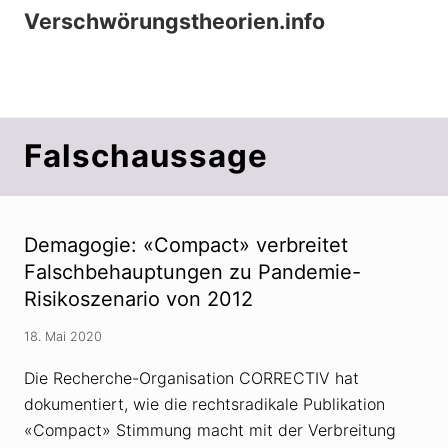
Menu
Zur
Zum
Zur
Verschwörungstheorien.info
Hauptnavigation
Inhalt
Seitenspalte
Beiträge zu Merkmalen, Funktionen und
springen
springen
springen
Risiken konspirationistischen Denkens
Falschaussage
Demagogie: «Compact» verbreitet
Falschbehauptungen zu Pandemie-
Risikoszenario von 2012
18. Mai 2020
Die Recherche-Organisation CORRECTIV hat
dokumentiert, wie die rechtsradikale Publikation
«Compact» Stimmung macht mit der Verbreitung