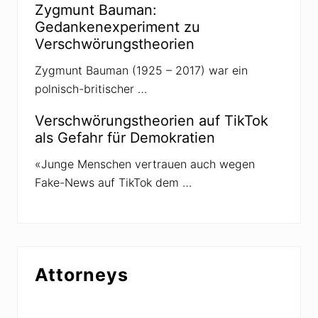
u
Zygmunt Bauman:
n
g
Gedankenexperiment zu
e
Verschwörungstheorien
n
z
u
Zygmunt Bauman (1925 – 2017) war ein
P
polnisch-britischer …
a
n
d
Verschwörungstheorien auf TikTok
e
als Gefahr für Demokratien
m
i
e
«Junge Menschen vertrauen auch wegen
-
Fake-News auf TikTok dem …
R
i
s
i
k
o
s
z
Attorneys
e
n
a
r