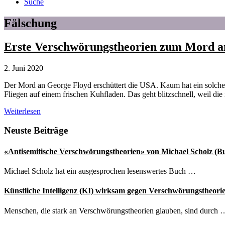
Suche
Fälschung
Erste Verschwörungstheorien zum Mord a
2. Juni 2020
Der Mord an George Floyd erschüttert die USA. Kaum hat ein solches
Fliegen auf einem frischen Kuhfladen. Das geht blitzschnell, weil d
Erste
Weiterlesen
Verschwörungstheorien
zum
Seitenspalte
Neuste Beiträge
Mord
an
«Antisemitische Verschwörungstheorien» von Michael Scholz (B
George
Floyd
Michael Scholz hat ein ausgesprochen lesenswertes Buch …
Künstliche Intelligenz (KI) wirksam gegen Verschwörungstheori
Menschen, die stark an Verschwörungstheorien glauben, sind durch 