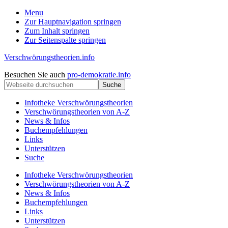
Menu
Zur Hauptnavigation springen
Zum Inhalt springen
Zur Seitenspalte springen
Verschwörungstheorien.info
Beiträge
Kopfzeile
Besuchen Sie auch
pro-demokratie.info
zu
Webseite
rechts
Merkmalen,
durchsuchen
Funktionen
Infotheke Verschwörungstheorien
und
Verschwörungstheorien von A-Z
Risiken
News & Infos
konspirationistischen
Buchempfehlungen
Denkens
Links
Unterstützen
Suche
Infotheke Verschwörungstheorien
Verschwörungstheorien von A-Z
News & Infos
Buchempfehlungen
Links
Unterstützen