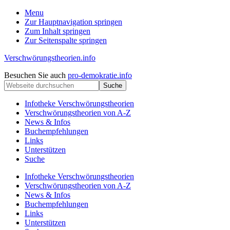
Menu
Zur Hauptnavigation springen
Zum Inhalt springen
Zur Seitenspalte springen
Verschwörungstheorien.info
Beiträge
Kopfzeile
Besuchen Sie auch
pro-demokratie.info
zu
Webseite
rechts
Merkmalen,
durchsuchen
Funktionen
Infotheke Verschwörungstheorien
und
Verschwörungstheorien von A-Z
Risiken
News & Infos
konspirationistischen
Buchempfehlungen
Denkens
Links
Unterstützen
Suche
Infotheke Verschwörungstheorien
Verschwörungstheorien von A-Z
News & Infos
Buchempfehlungen
Links
Unterstützen