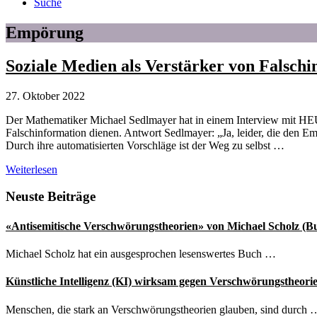
Suche
Empörung
Soziale Medien als Verstärker von Falsch
27. Oktober 2022
Der Mathematiker Michael Sedlmayer hat in einem Interview mit HE
Falschinformation dienen. Antwort Sedlmayer: „Ja, leider, die den 
Durch ihre automatisierten Vorschläge ist der Weg zu selbst …
Soziale
Weiterlesen
Medien
als
Seitenspalte
Neuste Beiträge
Verstärker
von
«Antisemitische Verschwörungstheorien» von Michael Scholz (B
Falschinformation
Michael Scholz hat ein ausgesprochen lesenswertes Buch …
Künstliche Intelligenz (KI) wirksam gegen Verschwörungstheori
Menschen, die stark an Verschwörungstheorien glauben, sind durch 