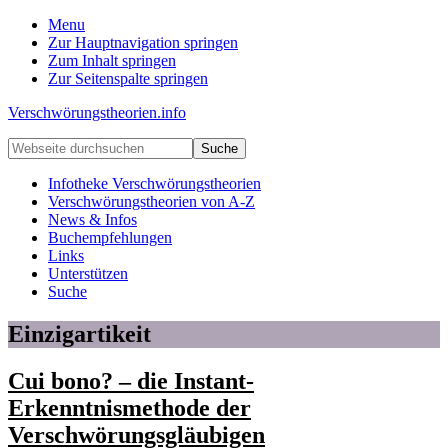
Menu
Zur Hauptnavigation springen
Zum Inhalt springen
Zur Seitenspalte springen
Verschwörungstheorien.info
Beiträge
Webseite
zu
durchsuchen
Merkmalen,
Infotheke Verschwörungstheorien
Funktionen
Verschwörungstheorien von A-Z
und
News & Infos
Risiken
Buchempfehlungen
konspirationistischen
Links
Denkens
Unterstützen
Suche
Einzigartikeit
Cui bono? – die Instant-
Erkenntnismethode der
Verschwörungsgläubigen