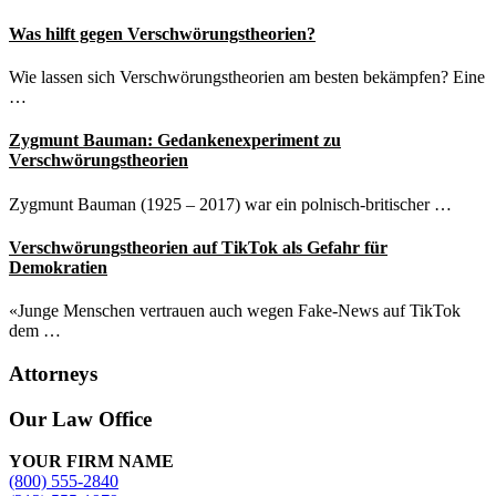
Was hilft gegen Verschwörungstheorien?
Wie lassen sich Verschwörungstheorien am besten bekämpfen? Eine
…
Zygmunt Bauman: Gedankenexperiment zu
Verschwörungstheorien
Zygmunt Bauman (1925 – 2017) war ein polnisch-britischer …
Verschwörungstheorien auf TikTok als Gefahr für
Demokratien
«Junge Menschen vertrauen auch wegen Fake-News auf TikTok
dem …
Attorneys
Site
Our Law Office
Footer
YOUR FIRM NAME
(800) 555-2840