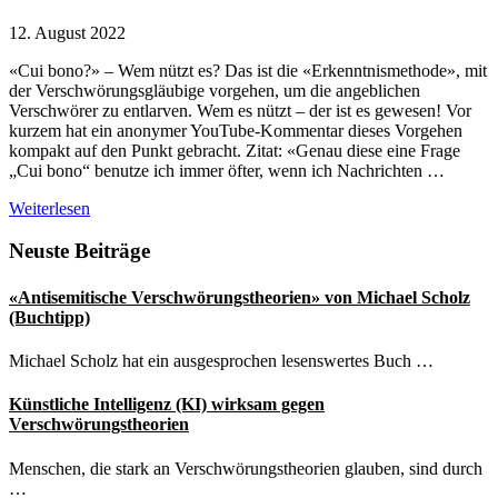
12. August 2022
«Cui bono?» – Wem nützt es? Das ist die «Erkenntnismethode», mit
der Verschwörungsgläubige vorgehen, um die angeblichen
Verschwörer zu entlarven. Wem es nützt – der ist es gewesen! Vor
kurzem hat ein anonymer YouTube-Kommentar dieses Vorgehen
kompakt auf den Punkt gebracht. Zitat: «Genau diese eine Frage
„Cui bono“ benutze ich immer öfter, wenn ich Nachrichten …
Cui
Weiterlesen
bono?
–
Seitenspalte
Neuste Beiträge
die
Instant-
«Antisemitische Verschwörungstheorien» von Michael Scholz
Erkenntnismethode
(Buchtipp)
der
Verschwörungsgläubigen
Michael Scholz hat ein ausgesprochen lesenswertes Buch …
Künstliche Intelligenz (KI) wirksam gegen
Verschwörungstheorien
Menschen, die stark an Verschwörungstheorien glauben, sind durch
…