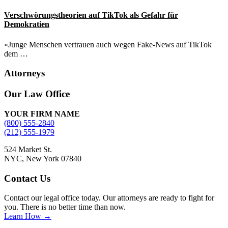
Verschwörungstheorien auf TikTok als Gefahr für
Demokratien
«Junge Menschen vertrauen auch wegen Fake-News auf TikTok
dem …
Attorneys
Site
Our Law Office
Footer
YOUR FIRM NAME
(800) 555-2840
(212) 555-1979
524 Market St.
NYC, New York 07840
Contact Us
Contact our legal office today. Our attorneys are ready to fight for
you. There is no better time than now.
Learn How →