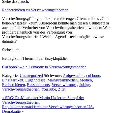
Siehe dazu auch:
Recherchieren zu Verschwörungstheorien
Verschwörungsgläubige reflektieren die engen Grenzen ihres „Cui-
bono-Ansatzes“ kaum. Ausserdem könnte man diesen Grundsatz ja
auch auf die Verbreiter von Verschwörungstheorien anwenden: Wer
profitiert eigentlich von der Verbreitung von
Verschwörungstheorien? Welche Agenda steckt möglicherweise
dahinter?
Siehe auch:
Beitrag zum Thema in der Enzyklopädie.
Cui bono? – ein Leitmotiv in Verschwörungstheorien
Kategorie:
Uncategorized
Stichworte:
Aufgewachte
,
cui bono
,
Einzigartikeit
,
Lügenpresse
,
Mainstreammedien
,
Medien
,
Recherchieren
,
Ressentiments
,
Verschwörungsgläubige
,
Verschwörungstheorien
,
YouTube
,
Zitat
Vorheriger
«
SRG: Ex-Mitarbeiter Martin Hasler im Sumpf der
Beitrag:
Verschwörungstheorien
Nächster
Republikaner attackieren mit Verschwörungstheorien US-
Beitrag:
Demokratie
»