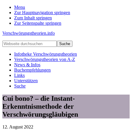
Menu
Zur Hauptnavigation springen
Zum Inhalt springen
Zur Seitenspalte springen
Verschwörungstheorien.info
Beiträge
Webseite
zu
durchsuchen
Merkmalen,
Infotheke Verschwörungstheorien
Funktionen
Verschwörungstheorien von A-Z
und
News & Infos
Risiken
Buchempfehlungen
konspirationistischen
Links
Denkens
Unterstützen
Suche
Cui bono? – die Instant-
Erkenntnismethode der
Verschwörungsgläubigen
12. August 2022