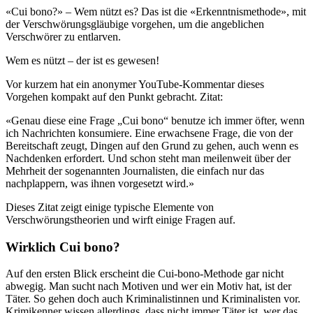
«Cui bono?» – Wem nützt es? Das ist die «Erkenntnismethode», mit
der Verschwörungsgläubige vorgehen, um die angeblichen
Verschwörer zu entlarven.
Wem es nützt – der ist es gewesen!
Vor kurzem hat ein anonymer YouTube-Kommentar dieses
Vorgehen kompakt auf den Punkt gebracht. Zitat:
«Genau diese eine Frage „Cui bono“ benutze ich immer öfter, wenn
ich Nachrichten konsumiere. Eine erwachsene Frage, die von der
Bereitschaft zeugt, Dingen auf den Grund zu gehen, auch wenn es
Nachdenken erfordert. Und schon steht man meilenweit über der
Mehrheit der sogenannten Journalisten, die einfach nur das
nachplappern, was ihnen vorgesetzt wird.»
Dieses Zitat zeigt einige typische Elemente von
Verschwörungstheorien und wirft einige Fragen auf.
Wirklich Cui bono?
Auf den ersten Blick erscheint die Cui-bono-Methode gar nicht
abwegig. Man sucht nach Motiven und wer ein Motiv hat, ist der
Täter. So gehen doch auch Kriminalistinnen und Kriminalisten vor.
Krimikenner wissen allerdings, dass nicht immer Täter ist, wer das