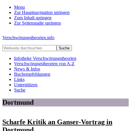
Menu
Zur Hauptnavigation springen
Zum Inhalt springen
Zur Seitenspalte springen
Verschwörungstheorien.info
Beiträge
Webseite
zu
durchsuchen
Merkmalen,
Infotheke Verschwörungstheorien
Funktionen
Verschwörungstheorien von A-Z
und
News & Infos
Risiken
Buchempfehlungen
konspirationistischen
Links
Denkens
Unterstützen
Suche
Dortmund
Scharfe Kritik an Ganser-Vortrag in
Dortmund