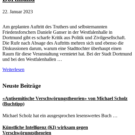
22. Januar 2023
Am geplanten Auftritt des Truthers und selbsternannten
Friedensforschers Daniele Ganser in der Westfalenhalle in
Dortmund gibt es scharfe Kritik aus Politik und Zivilgesellschaft.
Die Rufe nach Absage des Auftritts mehren sich und ebenso die
Diskussionen darum, warum eine Stadttochter überhaupt einen
Raum für diese Veranstaltung vermietet hat. Bei der Stadt Dortmund
und bei den Westfalenhallen …
Scharfe
Weiterlesen
Kritik
an
Seitenspalte
Neuste Beiträge
Ganser-
Vortrag
in
«Antisemitische Verschwörungstheorien» von Michael Scholz
Dortmund
(Buchtipp)
Michael Scholz hat ein ausgesprochen lesenswertes Buch …
Künstliche Intelligenz (KI) wirksam gegen
Verschwörungstheorien