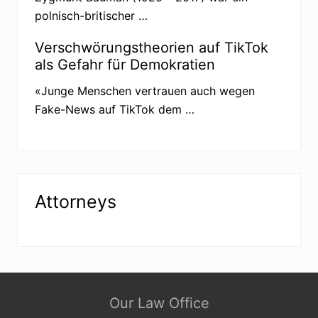
s
polnisch-britischer …
c
h
w
Verschwörungstheorien auf TikTok
ö
als Gefahr für Demokratien
r
u
n
«Junge Menschen vertrauen auch wegen
g
Fake-News auf TikTok dem …
s
t
h
e
o
r
i
e
Attorneys
n
Site
Our Law Office