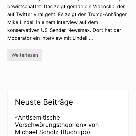
bewirtschaftet. Das zeigt gerade ein Videoclip, der
auf Twitter viral geht. Es zeigt den Trump-Anhänger
Mike Lindell in einem Interview auf dem
konservativen US-Sender Newsmax. Dort hat der
Moderator ein Interview mit Lindell …
Weiterlesen
T
r
u
m
p
-
A
n
Seitenspalte
h
Neuste Beiträge
ä
n
g
e
«Antisemitische
r
Verschwörungstheorien» von
s
t
Michael Scholz (Buchtipp)
e