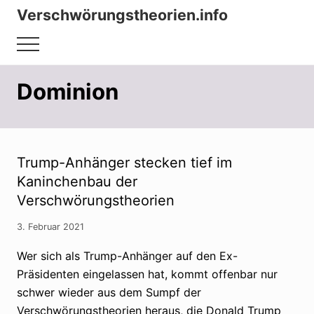
Menu
Zum
Zur
Verschwörungstheorien.info
Inhalt
Seitenspalte
Beiträge
springen
springen
Menu
zu
Merkmalen,
Dominion
Funktionen
und
Risiken
Trump-Anhänger stecken tief im
konspirationistischen
Kaninchenbau der
Denkens
Verschwörungstheorien
3. Februar 2021
Wer sich als Trump-Anhänger auf den Ex-
Präsidenten eingelassen hat, kommt offenbar nur
schwer wieder aus dem Sumpf der
Verschwörungstheorien heraus, die Donald Trump