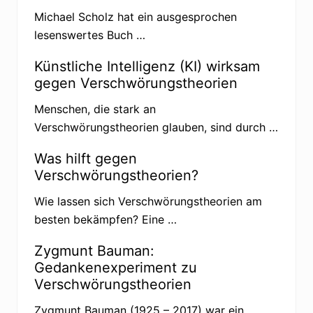
c
Michael Scholz hat ein ausgesprochen
k
e
lesenswertes Buch …
n
t
i
Künstliche Intelligenz (KI) wirksam
e
gegen Verschwörungstheorien
f
i
m
Menschen, die stark an
K
Verschwörungstheorien glauben, sind durch …
a
n
i
Was hilft gegen
n
Verschwörungstheorien?
c
h
e
Wie lassen sich Verschwörungstheorien am
n
besten bekämpfen? Eine …
b
a
u
Zygmunt Bauman:
d
e
Gedankenexperiment zu
r
Verschwörungstheorien
V
e
r
Zygmunt Bauman (1925 – 2017) war ein