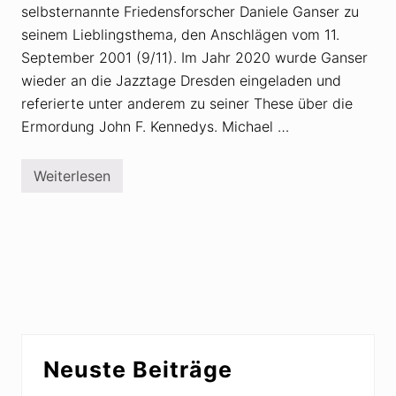
selbsternannte Friedensforscher Daniele Ganser zu
seinem Lieblingsthema, den Anschlägen vom 11.
September 2001 (9/11). Im Jahr 2020 wurde Ganser
wieder an die Jazztage Dresden eingeladen und
referierte unter anderem zu seiner These über die
Ermordung John F. Kennedys. Michael …
Weiterlesen
J
a
z
z
t
a
g
e
D
r
e
s
Seitenspalte
d
Neuste Beiträge
e
n
: