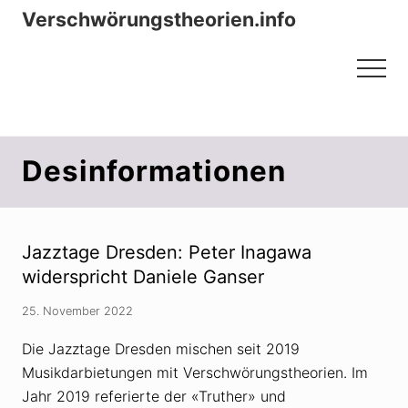
Menu
Zum
Zur
Verschwörungstheorien.info
Inhalt
Seitenspalte
Beiträge zu Merkmalen, Funktionen
springen
springen
Menu
und Risiken konspirationistischen
Denkens
Desinformationen
Jazztage Dresden: Peter Inagawa
widerspricht Daniele Ganser
25. November 2022
Die Jazztage Dresden mischen seit 2019
Musikdarbietungen mit Verschwörungstheorien. Im
Jahr 2019 referierte der «Truther» und