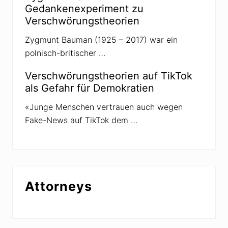
e
Gedankenexperiment zu
l
Verschwörungstheorien
e
G
a
Zygmunt Bauman (1925 – 2017) war ein
n
polnisch-britischer …
s
e
r
Verschwörungstheorien auf TikTok
als Gefahr für Demokratien
«Junge Menschen vertrauen auch wegen
Fake-News auf TikTok dem …
Attorneys