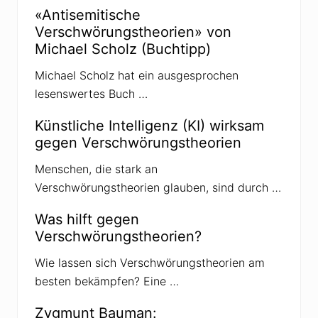
P
«Antisemitische
e
Verschwörungstheorien» von
t
e
Michael Scholz (Buchtipp)
r
I
Michael Scholz hat ein ausgesprochen
n
a
lesenswertes Buch …
g
a
w
Künstliche Intelligenz (KI) wirksam
a
gegen Verschwörungstheorien
w
i
d
Menschen, die stark an
e
Verschwörungstheorien glauben, sind durch …
r
s
p
Was hilft gegen
r
Verschwörungstheorien?
i
c
h
Wie lassen sich Verschwörungstheorien am
t
besten bekämpfen? Eine …
D
a
n
Zygmunt Bauman:
i