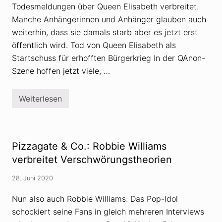
Todesmeldungen über Queen Elisabeth verbreitet.
Manche Anhängerinnen und Anhänger glauben auch
weiterhin, dass sie damals starb aber es jetzt erst
öffentlich wird. Tod von Queen Elisabeth als
Startschuss für erhofften Bürgerkrieg In der QAnon-
Szene hoffen jetzt viele, …
Weiterlesen
Q
A
n
o
n
-
Pizzagate & Co.: Robbie Williams
S
z
verbreitet Verschwörungstheorien
e
n
28. Juni 2020
e
e
u
Nun also auch Robbie Williams: Das Pop-Idol
p
schockiert seine Fans in gleich mehreren Interviews
h
o