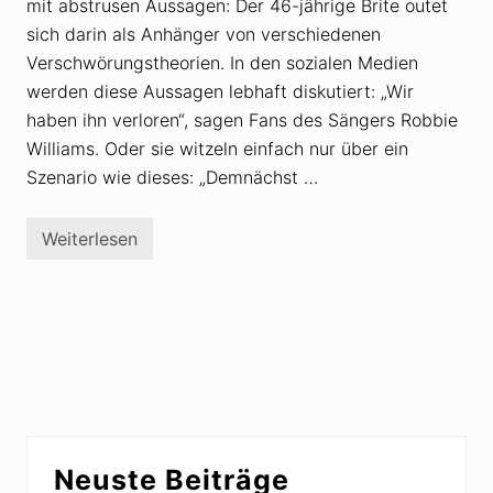
mit abstrusen Aussagen: Der 46-jährige Brite outet
r
i
sich darin als Anhänger von verschiedenen
s
Verschwörungstheorien. In den sozialen Medien
c
h
werden diese Aussagen lebhaft diskutiert: „Wir
n
haben ihn verloren“, sagen Fans des Sängers Robbie
a
c
Williams. Oder sie witzeln einfach nur über ein
h
T
Szenario wie dieses: „Demnächst …
o
d
v
Weiterlesen
o
P
n
i
Q
z
u
z
e
a
e
g
n
a
E
t
l
e
i
&
s
C
a
o
Seitenspalte
b
.
e
Neuste Beiträge
:
t
R