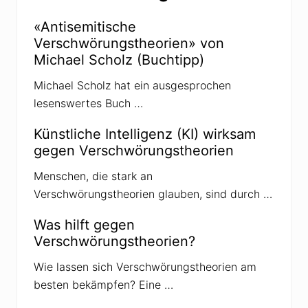
h
o
b
«Antisemitische
b
Verschwörungstheorien» von
i
e
Michael Scholz (Buchtipp)
W
i
Michael Scholz hat ein ausgesprochen
l
l
lesenswertes Buch …
i
a
m
Künstliche Intelligenz (KI) wirksam
s
gegen Verschwörungstheorien
v
e
r
Menschen, die stark an
b
Verschwörungstheorien glauben, sind durch …
r
e
i
Was hilft gegen
t
Verschwörungstheorien?
e
t
V
Wie lassen sich Verschwörungstheorien am
e
besten bekämpfen? Eine …
r
s
c