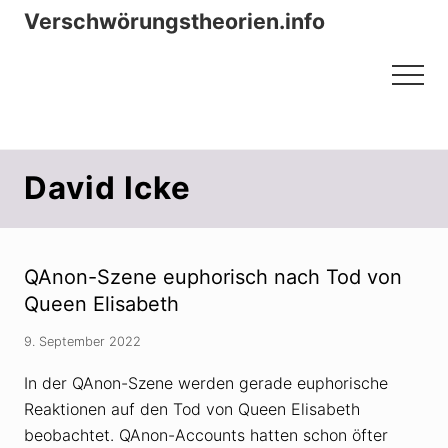
Menu
Zum
Zur
Verschwörungstheorien.info
Inhalt
Seitenspalte
Beiträge zu Merkmalen, Funktionen
springen
springen
Menu
und Risiken konspirationistischen
Denkens
David Icke
QAnon-Szene euphorisch nach Tod von
Queen Elisabeth
9. September 2022
In der QAnon-Szene werden gerade euphorische
Reaktionen auf den Tod von Queen Elisabeth
beobachtet. QAnon-Accounts hatten schon öfter