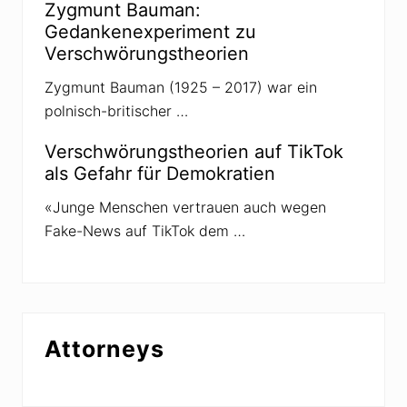
Zygmunt Bauman:
h
w
Gedankenexperiment zu
ö
Verschwörungstheorien
r
u
n
Zygmunt Bauman (1925 – 2017) war ein
g
polnisch-britischer …
s
t
h
Verschwörungstheorien auf TikTok
e
als Gefahr für Demokratien
o
r
i
«Junge Menschen vertrauen auch wegen
e
Fake-News auf TikTok dem …
n
Attorneys