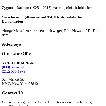
Zygmunt Bauman (1925 – 2017) war ein polnisch-britischer …
Verschwörungstheorien auf TikTok als Gefahr für
Demokratien
«Junge Menschen vertrauen auch wegen Fake-News auf TikTok
dem …
Attorneys
Site
Our Law Office
Footer
YOUR FIRM NAME
(800) 555-2840
(212) 555-1979
524 Market St.
NYC, New York 07840
Contact Us
Contact our legal office today. Our attorneys are ready to fight for