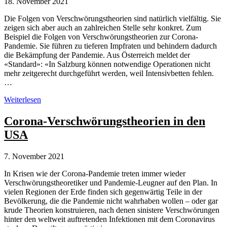
18. November 2021
Die Folgen von Verschwörungstheorien sind natürlich vielfältig. Sie
zeigen sich aber auch an zahlreichen Stelle sehr konkret. Zum
Beispiel die Folgen von Verschwörungstheorien zur Corona-
Pandemie. Sie führen zu tieferen Impfraten und behindern dadurch
die Bekämpfung der Pandemie. Aus Österreich meldet der
«Standard»: «In Salzburg können notwendige Operationen nicht
mehr zeitgerecht durchgeführt werden, weil Intensivbetten fehlen.
…
Zu
Weiterlesen
den
Folgen
Corona-Verschwörungstheorien in den
von
USA
Verschwörungstheorien
7. November 2021
In Krisen wie der Corona-Pandemie treten immer wieder
Verschwörungstheoretiker und Pandemie-Leugner auf den Plan. In
vielen Regionen der Erde finden sich gegenwärtig Teile in der
Bevölkerung, die die Pandemie nicht wahrhaben wollen – oder gar
krude Theorien konstruieren, nach denen sinistere Verschwörungen
hinter den weltweit auftretenden Infektionen mit dem Coronavirus