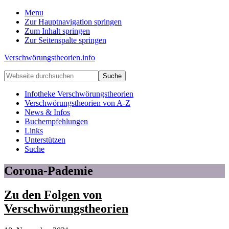
Menu
Zur Hauptnavigation springen
Zum Inhalt springen
Zur Seitenspalte springen
Verschwörungstheorien.info
Beiträge
Webseite
zu
durchsuchen
Merkmalen,
Infotheke Verschwörungstheorien
Funktionen
Verschwörungstheorien von A-Z
und
News & Infos
Risiken
Buchempfehlungen
konspirationistischen
Links
Denkens
Unterstützen
Suche
Corona-Pademie
Zu den Folgen von
Verschwörungstheorien