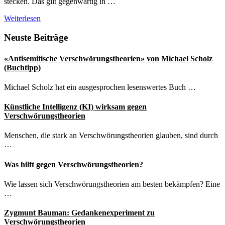
stecken. Das gilt gegenwärtig in …
Corona-
Weiterlesen
Verschwörungstheorien
in
Seitenspalte
Neuste Beiträge
den
USA
«Antisemitische Verschwörungstheorien» von Michael Scholz
(Buchtipp)
Michael Scholz hat ein ausgesprochen lesenswertes Buch …
Künstliche Intelligenz (KI) wirksam gegen
Verschwörungstheorien
Menschen, die stark an Verschwörungstheorien glauben, sind durch
…
Was hilft gegen Verschwörungstheorien?
Wie lassen sich Verschwörungstheorien am besten bekämpfen? Eine
…
Zygmunt Bauman: Gedankenexperiment zu
Verschwörungstheorien