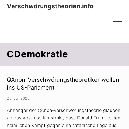
Menu
Zum
Zur
Verschwörungstheorien.info
Inhalt
Seitenspalte
Beiträge zu Merkmalen, Funktionen
springen
springen
Menu
und Risiken konspirationistischen
Denkens
CDemokratie
QAnon-Verschwörungstheoretiker wollen
ins US-Parlament
28. Juli 2020
Anhänger der QAnon-Verschwörungstheorie glauben
an das abstruse Konstrukt, dass Donald Trump einen
heimlichen Kampf gegen eine satanische Loge aus