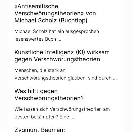
n
«Antisemitische
g
Verschwörungstheorien» von
s
t
Michael Scholz (Buchtipp)
h
e
Michael Scholz hat ein ausgesprochen
o
r
lesenswertes Buch …
e
t
i
Künstliche Intelligenz (KI) wirksam
k
gegen Verschwörungstheorien
e
r
w
Menschen, die stark an
o
Verschwörungstheorien glauben, sind durch …
l
l
e
Was hilft gegen
n
Verschwörungstheorien?
i
n
s
Wie lassen sich Verschwörungstheorien am
U
besten bekämpfen? Eine …
S
-
P
Zygmunt Bauman:
a