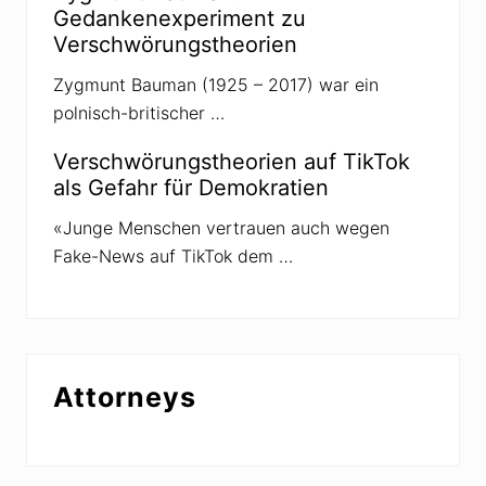
r
Gedankenexperiment zu
l
Verschwörungstheorien
a
m
e
Zygmunt Bauman (1925 – 2017) war ein
n
polnisch-britischer …
t
Verschwörungstheorien auf TikTok
als Gefahr für Demokratien
«Junge Menschen vertrauen auch wegen
Fake-News auf TikTok dem …
Attorneys