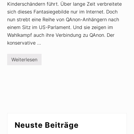
Kinderschändern führt. Über lange Zeit verbreitete
sich dieses Fantasiegebilde nur im Internet. Doch
nun strebt eine Reihe von QAnon-Anhängern nach
einem Sitz im US-Parlament. Und sie zeigen im
Wahlkampf auch ihre Verbindung zu QAnon. Der
konservative …
Weiterlesen
Q
A
n
o
n
-
V
e
r
s
c
h
Seitenspalte
w
Neuste Beiträge
ö
r
u