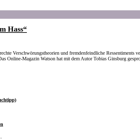
em Hass“
o rechte Verschwörungstheorien und fremdenfeindliche Ressentiments ver
Das Online-Magazin Watson hat mit dem Autor Tobias Ginsburg gesproc
uchtipp)
en
…