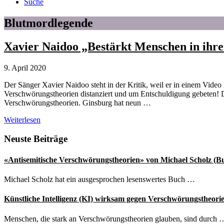
Suche
Blutmordlegende
Xavier Naidoo „Bestärkt Menschen in ihr
9. April 2020
Der Sänger Xavier Naidoo steht in der Kritik, weil er in einem Vide
Verschwörungstheorien distanziert und um Entschuldigung gebeten! 
Verschwörungstheorien. Ginsburg hat neun …
Xavier
Weiterlesen
Naidoo
„Bestärkt
Seitenspalte
Neuste Beiträge
Menschen
in
«Antisemitische Verschwörungstheorien» von Michael Scholz (B
ihrem
Hass“
Michael Scholz hat ein ausgesprochen lesenswertes Buch …
Künstliche Intelligenz (KI) wirksam gegen Verschwörungstheori
Menschen, die stark an Verschwörungstheorien glauben, sind durch 