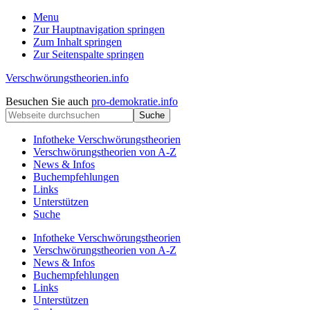
Menu
Zur Hauptnavigation springen
Zum Inhalt springen
Zur Seitenspalte springen
Verschwörungstheorien.info
Beiträge
Kopfzeile
Besuchen Sie auch
pro-demokratie.info
zu
Webseite
rechts
Merkmalen,
durchsuchen
Funktionen
Infotheke Verschwörungstheorien
und
Verschwörungstheorien von A-Z
Risiken
News & Infos
konspirationistischen
Buchempfehlungen
Denkens
Links
Unterstützen
Suche
Infotheke Verschwörungstheorien
Verschwörungstheorien von A-Z
News & Infos
Buchempfehlungen
Links
Unterstützen