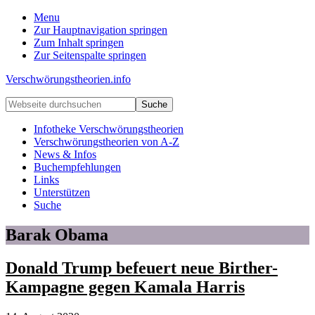
Menu
Zur Hauptnavigation springen
Zum Inhalt springen
Zur Seitenspalte springen
Verschwörungstheorien.info
Beiträge
Webseite
zu
durchsuchen
Merkmalen,
Infotheke Verschwörungstheorien
Funktionen
Verschwörungstheorien von A-Z
und
News & Infos
Risiken
Buchempfehlungen
konspirationistischen
Links
Denkens
Unterstützen
Suche
Barak Obama
Donald Trump befeuert neue Birther-
Kampagne gegen Kamala Harris