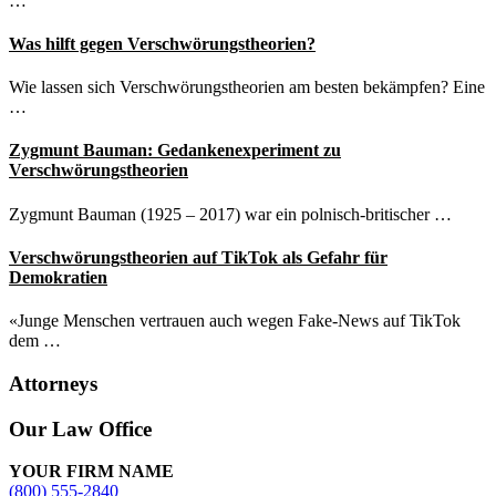
…
Was hilft gegen Verschwörungstheorien?
Wie lassen sich Verschwörungstheorien am besten bekämpfen? Eine
…
Zygmunt Bauman: Gedankenexperiment zu
Verschwörungstheorien
Zygmunt Bauman (1925 – 2017) war ein polnisch-britischer …
Verschwörungstheorien auf TikTok als Gefahr für
Demokratien
«Junge Menschen vertrauen auch wegen Fake-News auf TikTok
dem …
Attorneys
Site
Our Law Office
Footer
YOUR FIRM NAME
(800) 555-2840