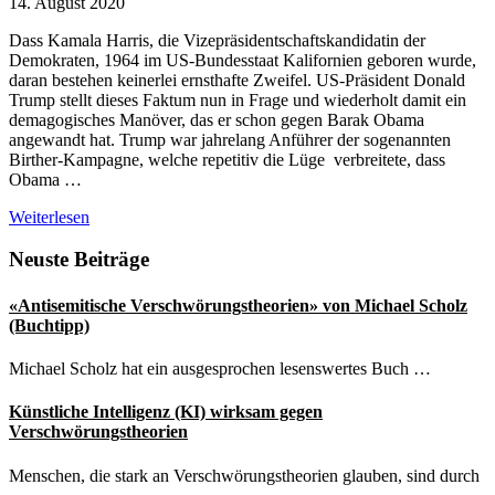
14. August 2020
Dass Kamala Harris, die Vizepräsidentschaftskandidatin der
Demokraten, 1964 im US-Bundesstaat Kalifornien geboren wurde,
daran bestehen keinerlei ernsthafte Zweifel. US-Präsident Donald
Trump stellt dieses Faktum nun in Frage und wiederholt damit ein
demagogisches Manöver, das er schon gegen Barak Obama
angewandt hat. Trump war jahrelang Anführer der sogenannten
Birther-Kampagne, welche repetitiv die Lüge verbreitete, dass
Obama …
Donald
Weiterlesen
Trump
befeuert
Seitenspalte
Neuste Beiträge
neue
Birther-
«Antisemitische Verschwörungstheorien» von Michael Scholz
Kampagne
(Buchtipp)
gegen
Kamala
Michael Scholz hat ein ausgesprochen lesenswertes Buch …
Harris
Künstliche Intelligenz (KI) wirksam gegen
Verschwörungstheorien
Menschen, die stark an Verschwörungstheorien glauben, sind durch