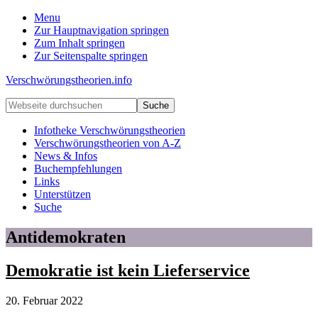
Menu
Zur Hauptnavigation springen
Zum Inhalt springen
Zur Seitenspalte springen
Verschwörungstheorien.info
Beiträge
Webseite
zu
durchsuchen
Merkmalen,
Infotheke Verschwörungstheorien
Funktionen
Verschwörungstheorien von A-Z
und
News & Infos
Risiken
Buchempfehlungen
konspirationistischen
Links
Denkens
Unterstützen
Suche
Antidemokraten
Demokratie ist kein Lieferservice
20. Februar 2022