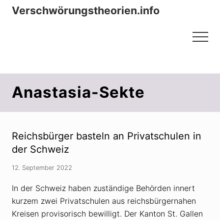
Menu
Zum
Zur
Verschwörungstheorien.info
Inhalt
Seitenspalte
Beiträge zu Merkmalen, Funktionen
springen
springen
Menu
und Risiken konspirationistischen
Denkens
Anastasia-Sekte
Reichsbürger basteln an Privatschulen in
der Schweiz
12. September 2022
In der Schweiz haben zuständige Behörden innert
kurzem zwei Privatschulen aus reichsbürgernahen
Kreisen provisorisch bewilligt. Der Kanton St. Gallen