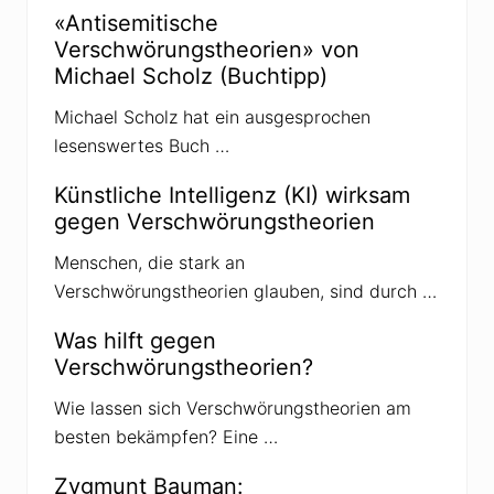
e
«Antisemitische
l
Verschwörungstheorien» von
n
a
Michael Scholz (Buchtipp)
n
P
Michael Scholz hat ein ausgesprochen
r
i
lesenswertes Buch …
v
a
t
Künstliche Intelligenz (KI) wirksam
s
gegen Verschwörungstheorien
c
h
u
Menschen, die stark an
l
Verschwörungstheorien glauben, sind durch …
e
n
i
Was hilft gegen
n
Verschwörungstheorien?
d
e
r
Wie lassen sich Verschwörungstheorien am
S
besten bekämpfen? Eine …
c
h
w
Zygmunt Bauman:
e