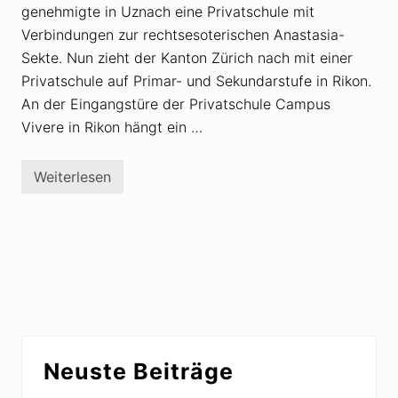
genehmigte in Uznach eine Privatschule mit
Verbindungen zur rechtsesoterischen Anastasia-
Sekte. Nun zieht der Kanton Zürich nach mit einer
Privatschule auf Primar- und Sekundarstufe in Rikon.
An der Eingangstüre der Privatschule Campus
Vivere in Rikon hängt ein …
Weiterlesen
R
e
i
c
h
s
b
ü
r
g
e
r
Seitenspalte
b
Neuste Beiträge
a
s
t