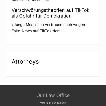
e
n
u
Verschwörungstheorien auf TikTok
n
als Gefahr für Demokratien
d
A
n
«Junge Menschen vertrauen auch wegen
t
Fake-News auf TikTok dem …
i
s
e
m
i
t
i
s
Attorneys
m
u
s
Site
Our Law Office
Footer
YOUR FIRM NAME