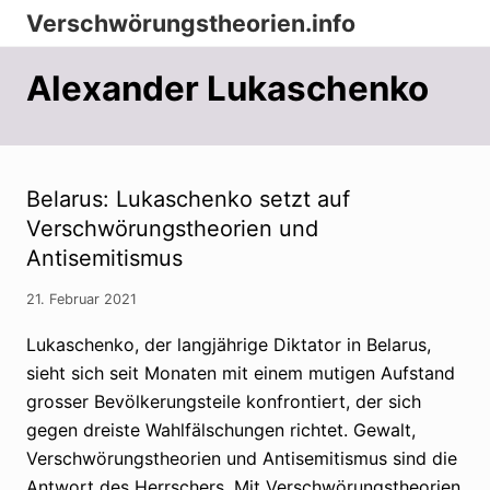
Menu
Zur
Zum
Zur
Verschwörungstheorien.info
Hauptnavigation
Inhalt
Seitenspalte
Beiträge
springen
springen
springen
Alexander Lukaschenko
zu
Merkmalen,
Funktionen
und
Belarus: Lukaschenko setzt auf
Verschwörungstheorien und
Risiken
Antisemitismus
konspirationistischen
Denkens
21. Februar 2021
Lukaschenko, der langjährige Diktator in Belarus,
sieht sich seit Monaten mit einem mutigen Aufstand
grosser Bevölkerungsteile konfrontiert, der sich
gegen dreiste Wahlfälschungen richtet. Gewalt,
Verschwörungstheorien und Antisemitismus sind die
Antwort des Herrschers. Mit Verschwörungstheorien