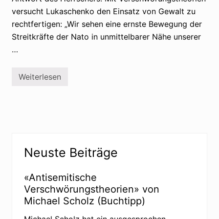
versucht Lukaschenko den Einsatz von Gewalt zu
rechtfertigen: „Wir sehen eine ernste Bewegung der
Streitkräfte der Nato in unmittelbarer Nähe unserer
…
Weiterlesen
B
e
l
a
r
u
s
:
Seitenspalte
L
Neuste Beiträge
u
k
a
s
«Antisemitische
c
Verschwörungstheorien» von
h
e
Michael Scholz (Buchtipp)
n
k
Michael Scholz hat ein ausgesprochen