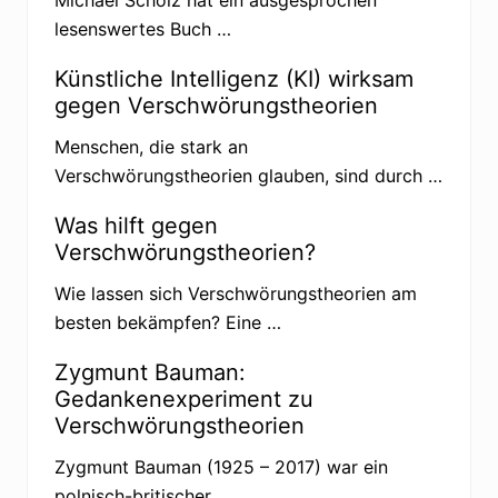
o
s
lesenswertes Buch …
e
t
z
Künstliche Intelligenz (KI) wirksam
t
gegen Verschwörungstheorien
a
u
f
Menschen, die stark an
V
Verschwörungstheorien glauben, sind durch …
e
r
s
Was hilft gegen
c
Verschwörungstheorien?
h
w
ö
Wie lassen sich Verschwörungstheorien am
r
besten bekämpfen? Eine …
u
n
g
Zygmunt Bauman:
s
t
Gedankenexperiment zu
h
Verschwörungstheorien
e
o
r
Zygmunt Bauman (1925 – 2017) war ein
i
polnisch-britischer …