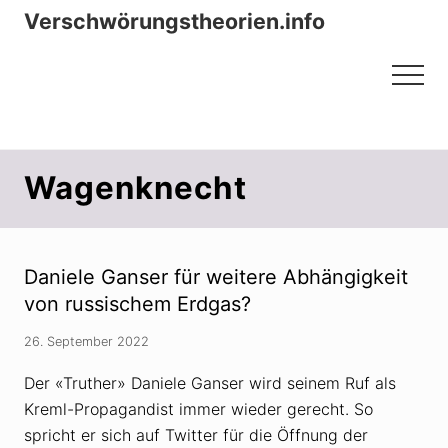
Menu
Zum
Zur
Verschwörungstheorien.info
Inhalt
Seitenspalte
Beiträge zu Merkmalen, Funktionen
springen
springen
Menu
und Risiken konspirationistischen
Denkens
Wagenknecht
Daniele Ganser für weitere Abhängigkeit
von russischem Erdgas?
26. September 2022
Der «Truther» Daniele Ganser wird seinem Ruf als
Kreml-Propagandist immer wieder gerecht. So
spricht er sich auf Twitter für die Öffnung der