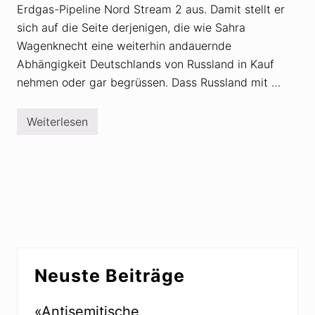
Erdgas-Pipeline Nord Stream 2 aus. Damit stellt er
sich auf die Seite derjenigen, die wie Sahra
Wagenknecht eine weiterhin andauernde
Abhängigkeit Deutschlands von Russland in Kauf
nehmen oder gar begrüssen. Dass Russland mit …
Weiterlesen
D
a
n
i
e
l
e
G
a
n
s
e
Seitenspalte
r
Neuste Beiträge
f
ü
r
w
«Antisemitische