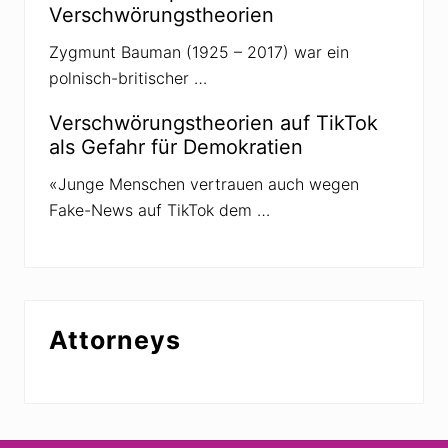
h
Verschwörungstheorien
e
m
E
Zygmunt Bauman (1925 – 2017) war ein
r
polnisch-britischer …
d
g
a
Verschwörungstheorien auf TikTok
s
als Gefahr für Demokratien
?
«Junge Menschen vertrauen auch wegen
Fake-News auf TikTok dem …
Attorneys