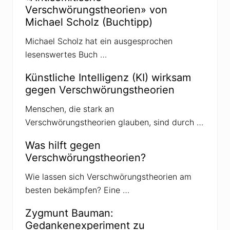
e
Verschwörungstheorien» von
i
t
Michael Scholz (Buchtipp)
e
r
Michael Scholz hat ein ausgesprochen
e
A
lesenswertes Buch …
b
h
ä
Künstliche Intelligenz (KI) wirksam
n
gegen Verschwörungstheorien
g
i
g
Menschen, die stark an
k
Verschwörungstheorien glauben, sind durch …
e
i
t
Was hilft gegen
v
Verschwörungstheorien?
o
n
r
Wie lassen sich Verschwörungstheorien am
u
besten bekämpfen? Eine …
s
s
i
Zygmunt Bauman:
s
c
Gedankenexperiment zu