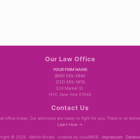
Our Law Office
YOUR FIRM NAME
(800) 555-2840
(212) 555-1979
524 Market St.
NYC, New York 07840
Contact Us
al office today. Our attorneys are ready to fight for you. There is no bette
Learn How →
right © 2026 · Martin Koradi · created by cloudWEB ·
Impressum
·
Datens