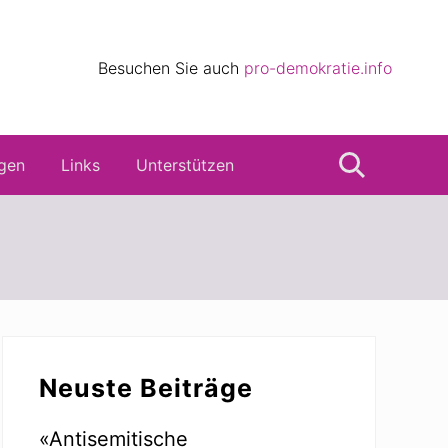
eile
Besuchen Sie auch
pro-demokratie.info
s
gen
Links
Unterstützen
Suche
Seitenspalte
Neuste Beiträge
«Antisemitische