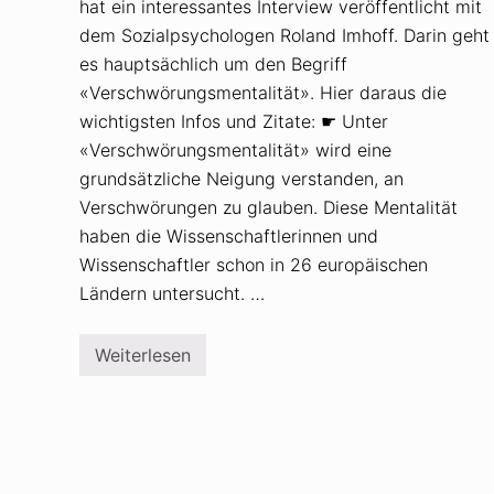
hat ein interessantes Interview veröffentlicht mit
dem Sozialpsychologen Roland Imhoff. Darin geht
es hauptsächlich um den Begriff
«Verschwörungsmentalität». Hier daraus die
wichtigsten Infos und Zitate: ☛ Unter
«Verschwörungsmentalität» wird eine
grundsätzliche Neigung verstanden, an
Verschwörungen zu glauben. Diese Mentalität
haben die Wissenschaftlerinnen und
Wissenschaftler schon in 26 europäischen
Ländern untersucht. …
Weiterlesen
W
a
s
i
s
t
e
i