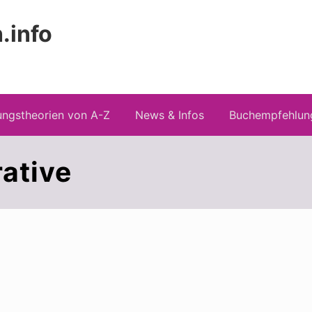
.info
Kopfz
 Risiken konspirationistischen Denkens
recht
ngstheorien von A-Z
News & Infos
Buchempfehlun
ative