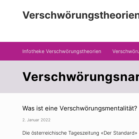
Zur
Zum
Zur
Hauptnavigation
Inhalt
Seitenspalte
Verschwörungstheorien
springen
springen
springen
Beiträge zu Merkmalen, Funktionen und
Infotheke Verschwörungstheorien
Verschwöru
Verschwörungsnar
Was ist eine Verschwörungsmentalität?
2. Januar 2022
Die österreichische Tageszeitung «Der Standard»