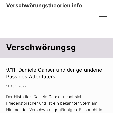
Menu
Zum
Zur
Verschwörungstheorien.info
Inhalt
Seitenspalte
Beiträge zu Merkmalen, Funktionen
springen
springen
Menu
und Risiken konspirationistischen
Denkens
Verschwörungsg
9/11: Daniele Ganser und der gefundene
Pass des Attentäters
11. April 2022
Der Historiker Daniele Ganser nennt sich
Friedensforscher und ist ein bekannter Stern am
Himmel der Verschwörungsgläubigen. Er spricht in