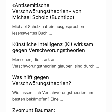
e
«Antisemitische
r
Verschwörungstheorien» von
u
n
Michael Scholz (Buchtipp)
d
d
Michael Scholz hat ein ausgesprochen
e
r
lesenswertes Buch …
g
e
f
Künstliche Intelligenz (KI) wirksam
u
gegen Verschwörungstheorien
n
d
e
Menschen, die stark an
n
Verschwörungstheorien glauben, sind durch …
e
P
a
Was hilft gegen
s
Verschwörungstheorien?
s
d
e
Wie lassen sich Verschwörungstheorien am
s
besten bekämpfen? Eine …
A
t
t
Zygmunt Bauman:
e