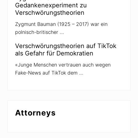
n
Gedankenexperiment zu
t
Verschwörungstheorien
ä
t
e
Zygmunt Bauman (1925 – 2017) war ein
r
polnisch-britischer …
s
Verschwörungstheorien auf TikTok
als Gefahr für Demokratien
«Junge Menschen vertrauen auch wegen
Fake-News auf TikTok dem …
Attorneys