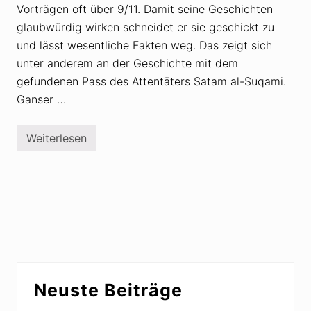
Vorträgen oft über 9/11. Damit seine Geschichten
glaubwürdig wirken schneidet er sie geschickt zu
und lässt wesentliche Fakten weg. Das zeigt sich
unter anderem an der Geschichte mit dem
gefundenen Pass des Attentäters Satam al-Suqami.
Ganser …
Weiterlesen
9
/
1
1
:
D
a
n
i
e
l
e
Seitenspalte
G
Neuste Beiträge
a
n
s