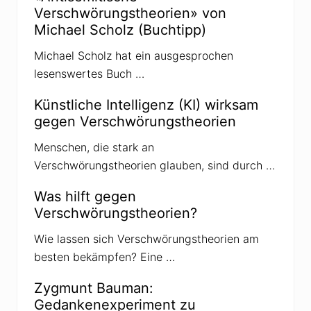
c
Verschwörungstheorien» von
h
w
Michael Scholz (Buchtipp)
ö
r
Michael Scholz hat ein ausgesprochen
u
n
lesenswertes Buch …
g
s
t
Künstliche Intelligenz (KI) wirksam
h
gegen Verschwörungstheorien
e
o
r
Menschen, die stark an
i
Verschwörungstheorien glauben, sind durch …
e
n
z
Was hilft gegen
u
Verschwörungstheorien?
r
U
S
Wie lassen sich Verschwörungstheorien am
-
besten bekämpfen? Eine …
W
a
h
Zygmunt Bauman:
l
Gedankenexperiment zu