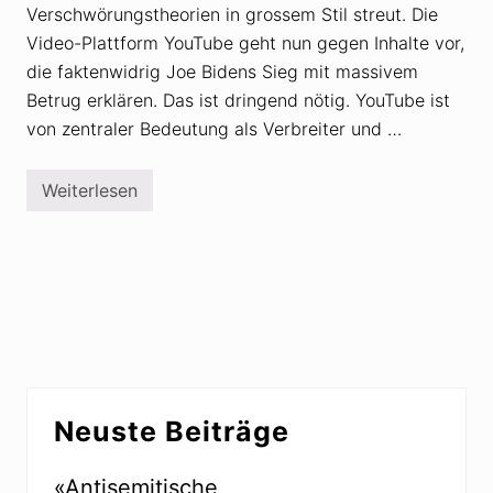
Verschwörungstheorien in grossem Stil streut. Die
Video-Plattform YouTube geht nun gegen Inhalte vor,
die faktenwidrig Joe Bidens Sieg mit massivem
Betrug erklären. Das ist dringend nötig. YouTube ist
von zentraler Bedeutung als Verbreiter und …
Weiterlesen
Y
o
u
T
u
b
e
l
ö
s
c
h
Seitenspalte
t
Neuste Beiträge
V
e
r
s
«Antisemitische