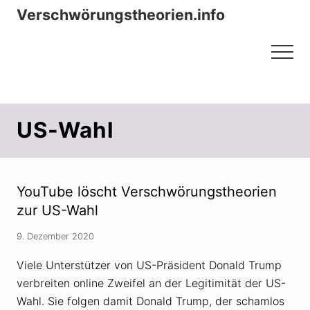
Menu
Zum
Zur
Verschwörungstheorien.info
Inhalt
Seitenspalte
Beiträge zu Merkmalen, Funktionen
springen
springen
Menu
und Risiken konspirationistischen
Denkens
US-Wahl
YouTube löscht Verschwörungstheorien
zur US-Wahl
9. Dezember 2020
Viele Unterstützer von US-Präsident Donald Trump
verbreiten online Zweifel an der Legitimität der US-
Wahl. Sie folgen damit Donald Trump, der schamlos