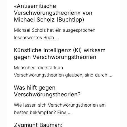
t
«Antisemitische
V
Verschwörungstheorien» von
e
r
Michael Scholz (Buchtipp)
s
c
Michael Scholz hat ein ausgesprochen
h
w
lesenswertes Buch …
ö
r
u
Künstliche Intelligenz (KI) wirksam
n
gegen Verschwörungstheorien
g
s
t
Menschen, die stark an
h
Verschwörungstheorien glauben, sind durch …
e
o
r
Was hilft gegen
i
Verschwörungstheorien?
e
n
Wie lassen sich Verschwörungstheorien am
besten bekämpfen? Eine …
Zygmunt Bauman: