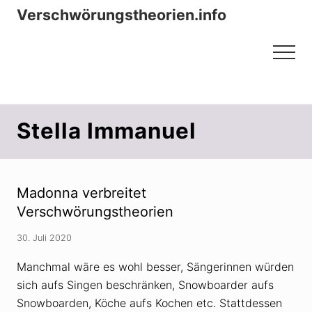
Menu
Zum
Zur
Verschwörungstheorien.info
Inhalt
Seitenspalte
Beiträge zu Merkmalen, Funktionen
springen
springen
Menu
und Risiken konspirationistischen
Denkens
Stella Immanuel
Madonna verbreitet
Verschwörungstheorien
30. Juli 2020
Manchmal wäre es wohl besser, Sängerinnen würden
sich aufs Singen beschränken, Snowboarder aufs
Snowboarden, Köche aufs Kochen etc. Stattdessen