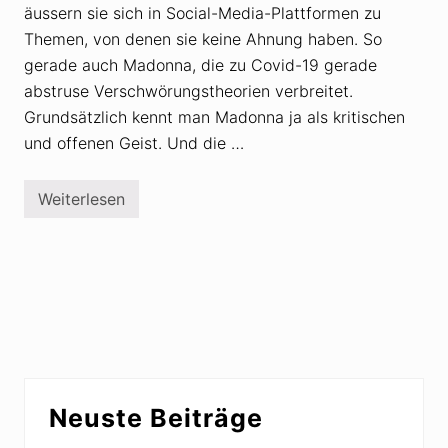
äussern sie sich in Social-Media-Plattformen zu
Themen, von denen sie keine Ahnung haben. So
gerade auch Madonna, die zu Covid-19 gerade
abstruse Verschwörungstheorien verbreitet.
Grundsätzlich kennt man Madonna ja als kritischen
und offenen Geist. Und die …
Weiterlesen
M
a
d
o
n
n
a
v
e
r
b
r
Seitenspalte
e
Neuste Beiträge
i
t
e