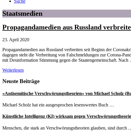
Suche
Staatsmedien
Propagandamedien aus Russland verbreite
23. April 2020
Propagandamedien aus Russland verbreiten seit Beginn der Coronakr
dagegen steht die Verbreitung von Falschmeldungen zur Corona-Pand
mit Desinformation Stimmung gegen die Staatengemeinschaft. Nach
Propagandamedien
Weiterlesen
aus
Russland
Seitenspalte
Neuste Beiträge
verbreiten
weiterhin
«Antisemitische Verschwörungstheorien» von Michael Scholz (B
Verschwörungstheorien
zu
Michael Scholz hat ein ausgesprochen lesenswertes Buch …
Covid-
19
Künstliche Intelligenz (KI) wirksam gegen Verschwörungstheori
Menschen, die stark an Verschwörungstheorien glauben, sind durch 