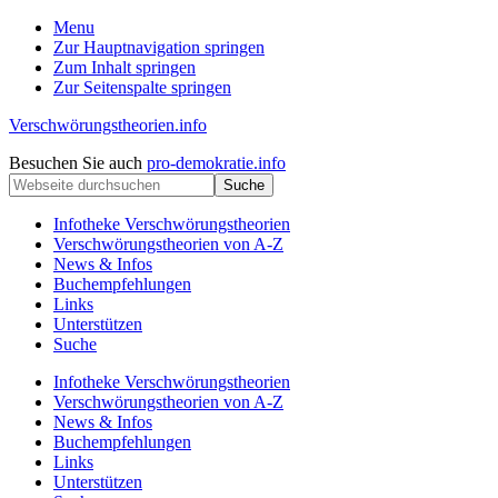
Menu
Zur Hauptnavigation springen
Zum Inhalt springen
Zur Seitenspalte springen
Verschwörungstheorien.info
Beiträge
Kopfzeile
Besuchen Sie auch
pro-demokratie.info
zu
Webseite
rechts
Merkmalen,
durchsuchen
Funktionen
Infotheke Verschwörungstheorien
und
Verschwörungstheorien von A-Z
Risiken
News & Infos
konspirationistischen
Buchempfehlungen
Denkens
Links
Unterstützen
Suche
Infotheke Verschwörungstheorien
Verschwörungstheorien von A-Z
News & Infos
Buchempfehlungen
Links
Unterstützen