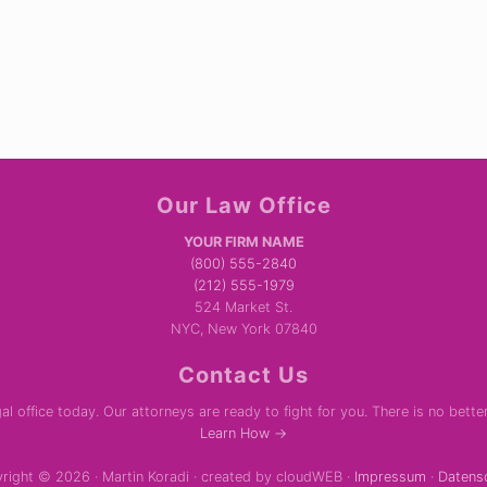
Our Law Office
YOUR FIRM NAME
(800) 555-2840
(212) 555-1979
524 Market St.
NYC, New York 07840
Contact Us
al office today. Our attorneys are ready to fight for you. There is no bette
Learn How →
right © 2026 · Martin Koradi · created by cloudWEB ·
Impressum
·
Datens