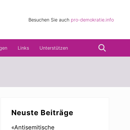
eile
Besuchen Sie auch
pro-demokratie.info
s
gen
Links
Unterstützen
Suche
Seitenspalte
Neuste Beiträge
«Antisemitische