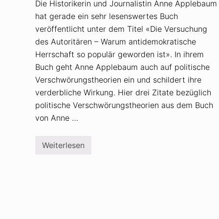
Die Historikerin und Journalistin Anne Applebaum
hat gerade ein sehr lesenswertes Buch
veröffentlicht unter dem Titel «Die Versuchung
des Autoritären – Warum antidemokratische
Herrschaft so populär geworden ist». In ihrem
Buch geht Anne Applebaum auch auf politische
Verschwörungstheorien ein und schildert ihre
verderbliche Wirkung. Hier drei Zitate bezüglich
politische Verschwörungstheorien aus dem Buch
von Anne …
Weiterlesen
A
n
n
e
A
p
p
l
e
b