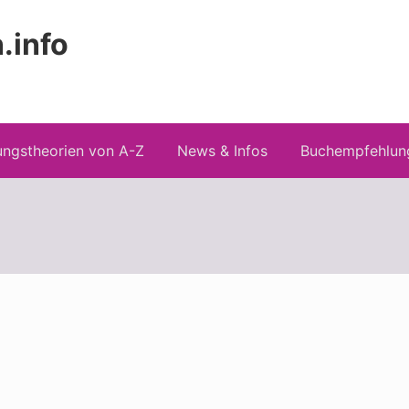
.info
Kopfz
 Risiken konspirationistischen Denkens
recht
ngstheorien von A-Z
News & Infos
Buchempfehlun