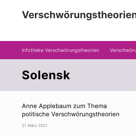
Zur
Zum
Zur
Hauptnavigation
Inhalt
Seitenspalte
Verschwörungstheorien
springen
springen
springen
Beiträge zu Merkmalen, Funktionen und
Infotheke Verschwörungstheorien
Verschwöru
Solensk
Anne Applebaum zum Thema
politische Verschwörungstheorien
21. März 2021