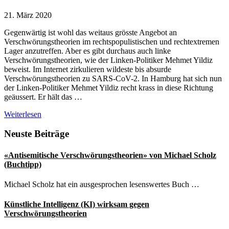
21. März 2020
Gegenwärtig ist wohl das weitaus grösste Angebot an
Verschwörungstheorien im rechtspopulistischen und rechtextremen
Lager anzutreffen. Aber es gibt durchaus auch linke
Verschwörungstheorien, wie der Linken-Politiker Mehmet Yildiz
beweist. Im Internet zirkulieren wildeste bis absurde
Verschwörungstheorien zu SARS-CoV-2. In Hamburg hat sich nun
der Linken-Politiker Mehmet Yildiz recht krass in diese Richtung
geäussert. Er hält das …
Coronavirus
Weiterlesen
aus
dem
Seitenspalte
Neuste Beiträge
Labor:
Wirre
«Antisemitische Verschwörungstheorien» von Michael Scholz
Verschwörungstheorien
(Buchtipp)
eines
Linken-
Michael Scholz hat ein ausgesprochen lesenswertes Buch …
Politikers
in
Künstliche Intelligenz (KI) wirksam gegen
Hamburg
Verschwörungstheorien