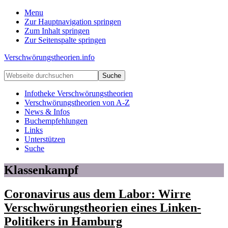
Menu
Zur Hauptnavigation springen
Zum Inhalt springen
Zur Seitenspalte springen
Verschwörungstheorien.info
Beiträge
Webseite
zu
durchsuchen
Merkmalen,
Infotheke Verschwörungstheorien
Funktionen
Verschwörungstheorien von A-Z
und
News & Infos
Risiken
Buchempfehlungen
konspirationistischen
Links
Denkens
Unterstützen
Suche
Klassenkampf
Coronavirus aus dem Labor: Wirre
Verschwörungstheorien eines Linken-
Politikers in Hamburg