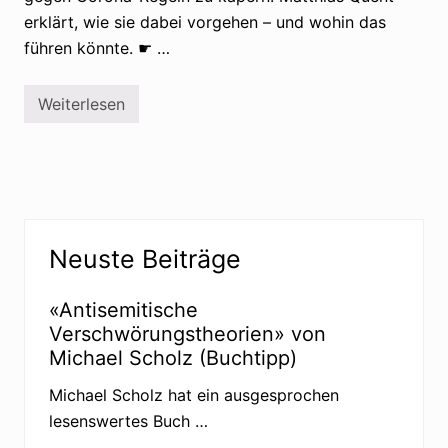
erklärt, wie sie dabei vorgehen – und wohin das
führen könnte. ☛ …
Weiterlesen
R
e
c
h
t
s
e
x
Seitenspalte
t
Neuste Beiträge
r
e
m
e
«Antisemitische
k
Verschwörungstheorien» von
a
p
Michael Scholz (Buchtipp)
e
r
Michael Scholz hat ein ausgesprochen
n
D
lesenswertes Buch …
e
m