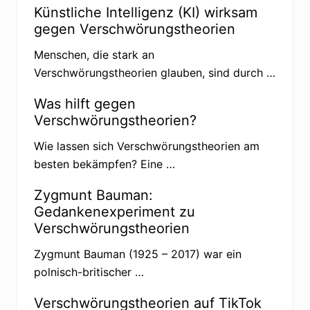
o
Künstliche Intelligenz (KI) wirksam
n
gegen Verschwörungstheorien
s
t
r
Menschen, die stark an
a
Verschwörungstheorien glauben, sind durch …
t
i
o
Was hilft gegen
n
Verschwörungstheorien?
e
n
g
Wie lassen sich Verschwörungstheorien am
e
besten bekämpfen? Eine …
g
e
n
Zygmunt Bauman:
C
o
Gedankenexperiment zu
r
Verschwörungstheorien
o
n
a
Zygmunt Bauman (1925 – 2017) war ein
-
polnisch-britischer …
R
e
g
Verschwörungstheorien auf TikTok
e