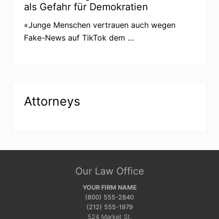
als Gefahr für Demokratien
l
n
«Junge Menschen vertrauen auch wegen
Fake-News auf TikTok dem …
Attorneys
Site
Our Law Office
Footer
YOUR FIRM NAME
(800) 555-2840
(212) 555-1979
524 Market St.