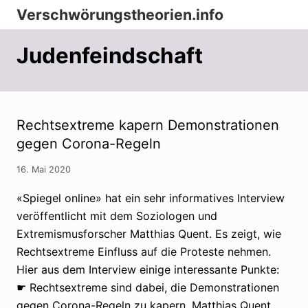
Menu
Zur
Zum
Zur
Verschwörungstheorien.info
Hauptnavigation
Inhalt
Seitenspalte
Beiträge
springen
springen
springen
Judenfeindschaft
zu
Merkmalen,
Funktionen
und
Rechtsextreme kapern Demonstrationen
gegen Corona-Regeln
Risiken
konspirationistischen
16. Mai 2020
Denkens
«Spiegel online» hat ein sehr informatives Interview
veröffentlicht mit dem Soziologen und
Extremismusforscher Matthias Quent. Es zeigt, wie
Rechtsextreme Einfluss auf die Proteste nehmen.
Hier aus dem Interview einige interessante Punkte:
☛ Rechtsextreme sind dabei, die Demonstrationen
gegen Corona-Regeln zu kapern. Matthias Quent