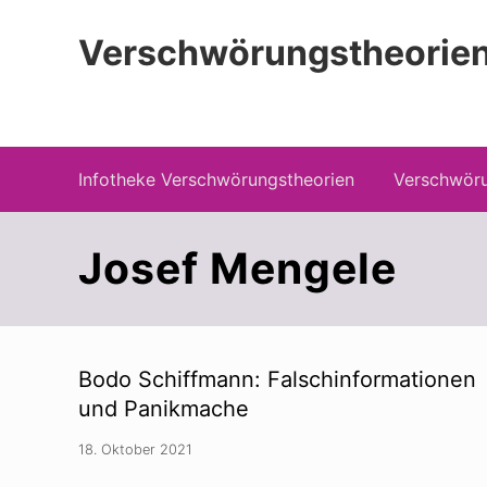
Zur
Zum
Zur
Hauptnavigation
Inhalt
Seitenspalte
Verschwörungstheorien
springen
springen
springen
Beiträge zu Merkmalen, Funktionen und
Infotheke Verschwörungstheorien
Verschwöru
Josef Mengele
Bodo Schiffmann: Falschinformationen
und Panikmache
18. Oktober 2021