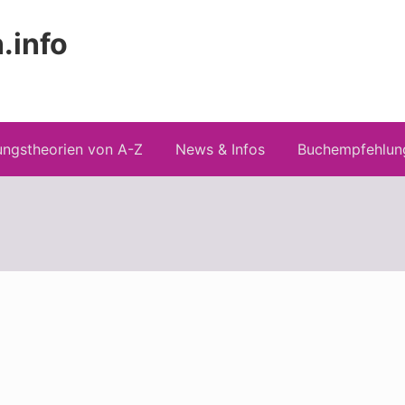
.info
Kopfz
 Risiken konspirationistischen Denkens
recht
ngstheorien von A-Z
News & Infos
Buchempfehlun