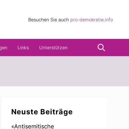
eile
Besuchen Sie auch
pro-demokratie.info
s
gen
Links
Unterstützen
Suche
Seitenspalte
Neuste Beiträge
«Antisemitische