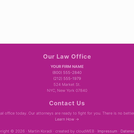
Our Law Office
YOUR FIRM NAME
(800) 555-2840
(212) 555-1979
524 Market St.
NYC, New York 07840
Contact Us
al office today. Our attorneys are ready to fight for you. There is no bette
Learn How →
right © 2026 · Martin Koradi · created by cloudWEB ·
Impressum
·
Datens