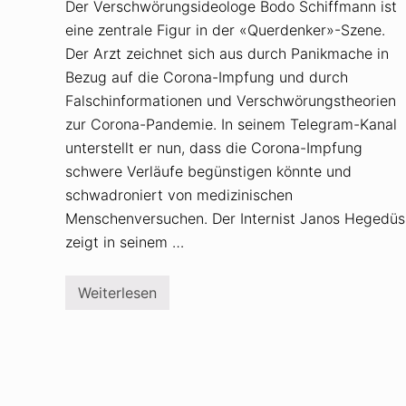
Der Verschwörungsideologe Bodo Schiffmann ist
eine zentrale Figur in der «Querdenker»-Szene.
Der Arzt zeichnet sich aus durch Panikmache in
Bezug auf die Corona-Impfung und durch
Falschinformationen und Verschwörungstheorien
zur Corona-Pandemie. In seinem Telegram-Kanal
unterstellt er nun, dass die Corona-Impfung
schwere Verläufe begünstigen könnte und
schwadroniert von medizinischen
Menschenversuchen. Der Internist Janos Hegedüs
zeigt in seinem …
Weiterlesen
B
o
d
o
S
c
h
i