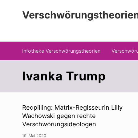
Zur
Zum
Zur
Hauptnavigation
Inhalt
Seitenspalte
Verschwörungstheorien
springen
springen
springen
Beiträge zu Merkmalen, Funktionen und
Infotheke Verschwörungstheorien
Verschwöru
Ivanka Trump
Redpilling: Matrix-Regisseurin Lilly
Wachowski gegen rechte
Verschwörungsideologen
19. Mai 2020