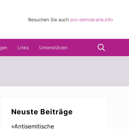
eile
Besuchen Sie auch
pro-demokratie.info
s
gen
Links
Unterstützen
Suche
Seitenspalte
Neuste Beiträge
«Antisemitische