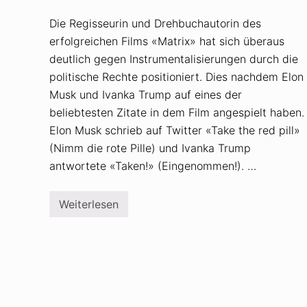
Die Regisseurin und Drehbuchautorin des
erfolgreichen Films «Matrix» hat sich überaus
deutlich gegen Instrumentalisierungen durch die
politische Rechte positioniert. Dies nachdem Elon
Musk und Ivanka Trump auf eines der
beliebtesten Zitate in dem Film angespielt haben.
Elon Musk schrieb auf Twitter «Take the red pill»
(Nimm die rote Pille) und Ivanka Trump
antwortete «Taken!» (Eingenommen!). …
Weiterlesen
R
e
d
p
i
l
l
i
n