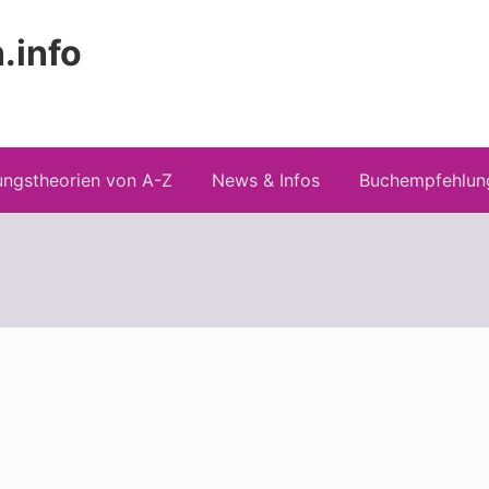
.info
Kopfz
 Risiken konspirationistischen Denkens
recht
ngstheorien von A-Z
News & Infos
Buchempfehlun