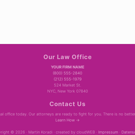
Our Law Office
YOUR FIRM NAME
(800) 555-2840
(212) 555-1979
524 Market St.
NYC, New York 07840
Contact Us
al office today. Our attorneys are ready to fight for you. There is no bette
Learn How →
right © 2026 · Martin Koradi · created by cloudWEB ·
Impressum
·
Datens