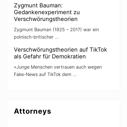
o
Zygmunt Bauman:
r
I
Gedankenexperiment zu
n
Verschwörungstheorien
t
e
r
Zygmunt Bauman (1925 – 2017) war ein
n
polnisch-britischer …
e
t
-
Verschwörungstheorien auf TikTok
A
als Gefahr für Demokratien
b
s
c
«Junge Menschen vertrauen auch wegen
h
Fake-News auf TikTok dem …
a
l
t
u
n
g
Attorneys