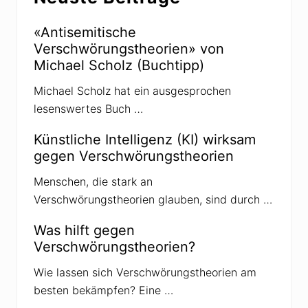
h
e
o
«Antisemitische
r
Verschwörungstheorien» von
i
e
Michael Scholz (Buchtipp)
n
n
Michael Scholz hat ein ausgesprochen
e
u
lesenswertes Buch …
e
r
S
Künstliche Intelligenz (KI) wirksam
t
gegen Verschwörungstheorien
r
e
i
Menschen, die stark an
c
Verschwörungstheorien glauben, sind durch …
h
:
W
Was hilft gegen
a
Verschwörungstheorien?
r
n
u
Wie lassen sich Verschwörungstheorien am
n
besten bekämpfen? Eine …
g
v