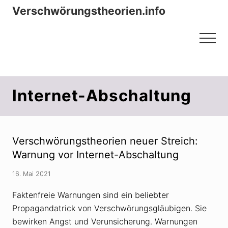
Menu
Zum
Zur
Verschwörungstheorien.info
Inhalt
Seitenspalte
Beiträge zu Merkmalen, Funktionen
springen
springen
Menu
und Risiken konspirationistischen
Denkens
Internet-Abschaltung
Verschwörungstheorien neuer Streich:
Warnung vor Internet-Abschaltung
16. Mai 2021
Faktenfreie Warnungen sind ein beliebter
Propagandatrick von Verschwörungsgläubigen. Sie
bewirken Angst und Verunsicherung. Warnungen