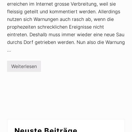
erreichen im Internet grosse Verbreitung, weil sie
fleissig geteilt und kommentiert werden. Allerdings
nutzen sich Warnungen auch rasch ab, wenn die
prophezeiten schrecklichen Ereignisse nicht
eintreten. Deshalb muss immer wieder eine neue Sau
durchs Dorf getrieben werden. Nun also die Warnung
…
Weiterlesen
V
e
r
s
c
h
w
ö
r
u
n
g
Seitenspalte
s
Neuste Beiträge
t