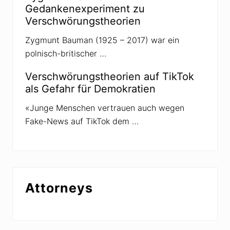
g
Gedankenexperiment zu
s
Verschwörungstheorien
t
h
e
Zygmunt Bauman (1925 – 2017) war ein
o
polnisch-britischer …
r
i
e
Verschwörungstheorien auf TikTok
n
als Gefahr für Demokratien
«Junge Menschen vertrauen auch wegen
Fake-News auf TikTok dem …
Attorneys