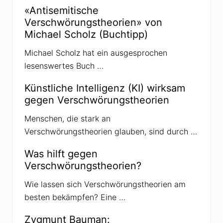
l
«Antisemitische
a
Verschwörungstheorien» von
n
d
Michael Scholz (Buchtipp)
s
c
Michael Scholz hat ein ausgesprochen
h
o
lesenswertes Buch …
n
l
a
Künstliche Intelligenz (KI) wirksam
n
gegen Verschwörungstheorien
g
e
m
Menschen, die stark an
i
Verschwörungstheorien glauben, sind durch …
t
V
e
Was hilft gegen
r
Verschwörungstheorien?
s
c
h
Wie lassen sich Verschwörungstheorien am
w
besten bekämpfen? Eine …
ö
r
u
Zygmunt Bauman:
n