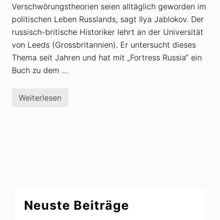
Verschwörungstheorien seien alltäglich geworden im
politischen Leben Russlands, sagt Ilya Jablokov. Der
russisch-britische Historiker lehrt an der Universität
von Leeds (Grossbritannien). Er untersucht dieses
Thema seit Jahren und hat mit „Fortress Russia“ ein
Buch zu dem …
Weiterlesen
P
u
t
i
n
r
e
g
i
e
r
t
Seitenspalte
R
Neuste Beiträge
u
s
s