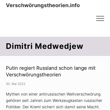
Menu
Zum
Zur
Verschwörungstheorien.info
Inhalt
Seitenspalte
Beiträge zu Merkmalen, Funktionen
springen
springen
Menu
und Risiken konspirationistischen
Denkens
Dimitri Medwedjew
Putin regiert Russland schon lange mit
Verschwörungstheorien
30. Mai 2022
Mythen von einer antirussischen Weltverschwörung
gehören seit Jahren zum Werkzeugkasten russischer
Politiker. Der Kreml sichert sich damit seine Macht.