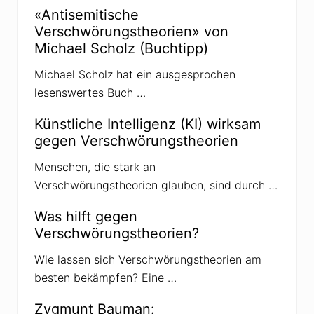
r
«Antisemitische
Z
Verschwörungstheorien» von
w
a
Michael Scholz (Buchtipp)
n
z
Michael Scholz hat ein ausgesprochen
i
g
lesenswertes Buch …
s
t
e
Künstliche Intelligenz (KI) wirksam
s
gegen Verschwörungstheorien
t
e
h
Menschen, die stark an
t
Verschwörungstheorien glauben, sind durch …
G
e
d
Was hilft gegen
a
Verschwörungstheorien?
n
k
e
Wie lassen sich Verschwörungstheorien am
n
besten bekämpfen? Eine …
g
u
t
Zygmunt Bauman:
d