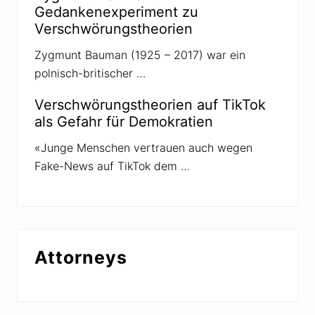
e
Gedankenexperiment zu
r
Verschwörungstheorien
R
e
i
Zygmunt Bauman (1925 – 2017) war ein
c
polnisch-britischer …
h
s
b
Verschwörungstheorien auf TikTok
ü
als Gefahr für Demokratien
r
g
e
«Junge Menschen vertrauen auch wegen
r
Fake-News auf TikTok dem …
n
a
h
e
Attorneys