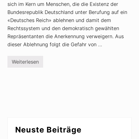
sich im Kern um Menschen, die die Existenz der
Bundesrepublik Deutschland unter Berufung auf ein
«Deutsches Reich» ablehnen und damit dem
Rechtssystem und den demokratisch gewählten
Repräsentanten die Anerkennung verweigern. Aus
dieser Ablehnung folgt die Gefahr von …
Weiterlesen
D
e
u
t
s
c
h
l
a
n
d
:
Seitenspalte
J
Neuste Beiträge
e
d
e