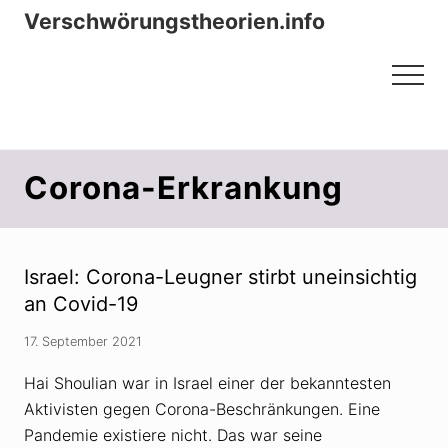
Menu
Zum
Zur
Verschwörungstheorien.info
Inhalt
Seitenspalte
Beiträge zu Merkmalen, Funktionen
springen
springen
Menu
und Risiken konspirationistischen
Denkens
Corona-Erkrankung
Israel: Corona-Leugner stirbt uneinsichtig
an Covid-19
17. September 2021
Hai Shoulian war in Israel einer der bekanntesten
Aktivisten gegen Corona-Beschränkungen. Eine
Pandemie existiere nicht. Das war seine