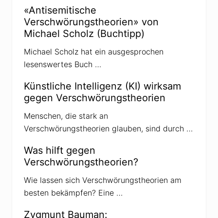
u
«Antisemitische
g
Verschwörungstheorien» von
n
e
Michael Scholz (Buchtipp)
r
s
Michael Scholz hat ein ausgesprochen
t
i
lesenswertes Buch …
r
b
t
Künstliche Intelligenz (KI) wirksam
u
gegen Verschwörungstheorien
n
e
i
Menschen, die stark an
n
Verschwörungstheorien glauben, sind durch …
s
i
c
Was hilft gegen
h
Verschwörungstheorien?
t
i
g
Wie lassen sich Verschwörungstheorien am
a
besten bekämpfen? Eine …
n
C
o
Zygmunt Bauman:
v