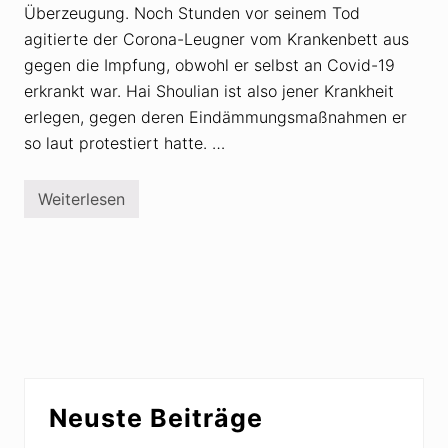
Überzeugung. Noch Stunden vor seinem Tod
agitierte der Corona-Leugner vom Krankenbett aus
gegen die Impfung, obwohl er selbst an Covid-19
erkrankt war. Hai Shoulian ist also jener Krankheit
erlegen, gegen deren Eindämmungsmaßnahmen er
so laut protestiert hatte. …
Weiterlesen
I
s
r
a
e
l
:
C
o
r
o
n
Seitenspalte
a
Neuste Beiträge
-
L
e