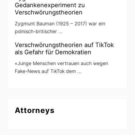
i
Gedankenexperiment zu
d
Verschwörungstheorien
-
1
9
Zygmunt Bauman (1925 – 2017) war ein
polnisch-britischer …
Verschwörungstheorien auf TikTok
als Gefahr für Demokratien
«Junge Menschen vertrauen auch wegen
Fake-News auf TikTok dem …
Attorneys