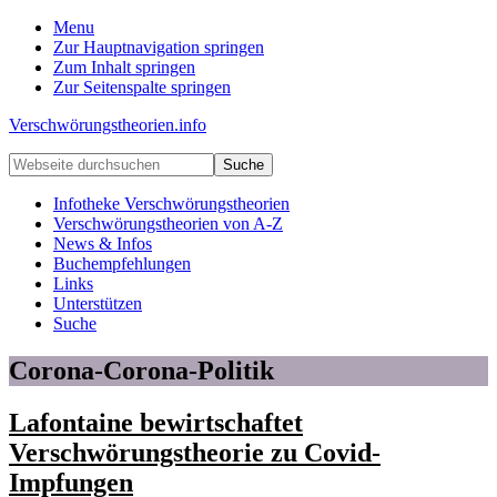
Menu
Zur Hauptnavigation springen
Zum Inhalt springen
Zur Seitenspalte springen
Verschwörungstheorien.info
Beiträge
Webseite
zu
durchsuchen
Merkmalen,
Infotheke Verschwörungstheorien
Funktionen
Verschwörungstheorien von A-Z
und
News & Infos
Risiken
Buchempfehlungen
konspirationistischen
Links
Denkens
Unterstützen
Suche
Corona-Corona-Politik
Lafontaine bewirtschaftet
Verschwörungstheorie zu Covid-
Impfungen