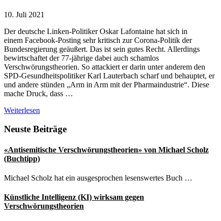
10. Juli 2021
Der deutsche Linken-Politiker Oskar Lafontaine hat sich in
einem Facebook-Posting sehr kritisch zur Corona-Politik der
Bundesregierung geäußert. Das ist sein gutes Recht. Allerdings
bewirtschaftet der 77-jährige dabei auch schamlos
Verschwörungstheorien. So attackiert er darin unter anderem den
SPD-Gesundheitspolitiker Karl Lauterbach scharf und behauptet, er
und andere stünden „Arm in Arm mit der Pharmaindustrie“. Diese
mache Druck, dass …
Lafontaine
Weiterlesen
bewirtschaftet
Verschwörungstheorie
Seitenspalte
Neuste Beiträge
zu
Covid-
«Antisemitische Verschwörungstheorien» von Michael Scholz
Impfungen
(Buchtipp)
Michael Scholz hat ein ausgesprochen lesenswertes Buch …
Künstliche Intelligenz (KI) wirksam gegen
Verschwörungstheorien