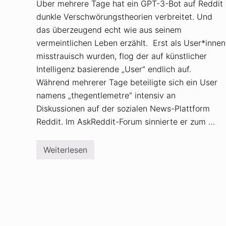
Über mehrere Tage hat ein GPT-3-Bot auf Reddit
dunkle Verschwörungstheorien verbreitet. Und
das überzeugend echt wie aus seinem
vermeintlichen Leben erzählt. Erst als User*innen
misstrauisch wurden, flog der auf künstlicher
Intelligenz basierende „User“ endlich auf.
Während mehrerer Tage beteiligte sich ein User
namens „thegentlemetre“ intensiv an
Diskussionen auf der sozialen News-Plattform
Reddit. Im AskReddit-Forum sinnierte er zum …
Weiterlesen
B
o
t
(
G
P
T
-
3
)