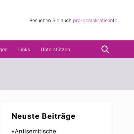
eile
Besuchen Sie auch
pro-demokratie.info
s
gen
Links
Unterstützen
Suche
Seitenspalte
Neuste Beiträge
«Antisemitische