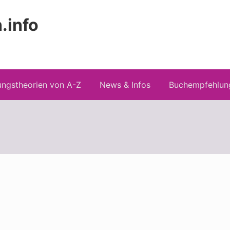
.info
Kopfz
 Risiken konspirationistischen Denkens
recht
ngstheorien von A-Z
News & Infos
Buchempfehlun