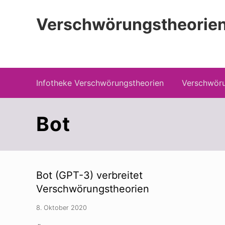
Zur
Zum
Zur
Hauptnavigation
Inhalt
Seitenspalte
Verschwörungstheorien
springen
springen
springen
Beiträge zu Merkmalen, Funktionen und
Infotheke Verschwörungstheorien
Verschwöru
Bot
Bot (GPT-3) verbreitet
Verschwörungstheorien
8. Oktober 2020