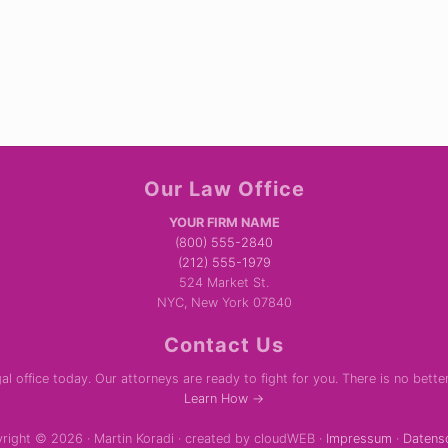
Our Law Office
YOUR FIRM NAME
(800) 555-2840
(212) 555-1979
524 Market St.
NYC, New York 07840
Contact Us
al office today. Our attorneys are ready to fight for you. There is no bette
Learn How →
right © 2026 · Martin Koradi · created by cloudWEB ·
Impressum
·
Datens