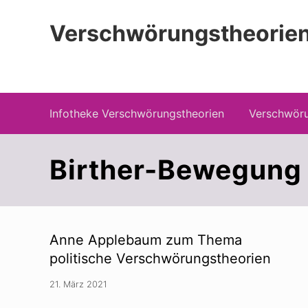
Zur
Zum
Zur
Hauptnavigation
Inhalt
Seitenspalte
Verschwörungstheorien
springen
springen
springen
Beiträge zu Merkmalen, Funktionen und
Infotheke Verschwörungstheorien
Verschwöru
Birther-Bewegung
Anne Applebaum zum Thema
politische Verschwörungstheorien
21. März 2021