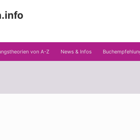
.info
Kopfz
 Risiken konspirationistischen Denkens
recht
ngstheorien von A-Z
News & Infos
Buchempfehlun