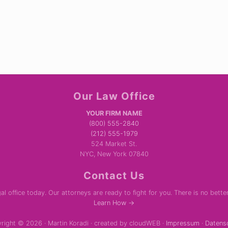
Our Law Office
YOUR FIRM NAME
(800) 555-2840
(212) 555-1979
524 Market St.
NYC, New York 07840
Contact Us
al office today. Our attorneys are ready to fight for you. There is no bette
Learn How →
right © 2026 · Martin Koradi · created by cloudWEB ·
Impressum
·
Datens