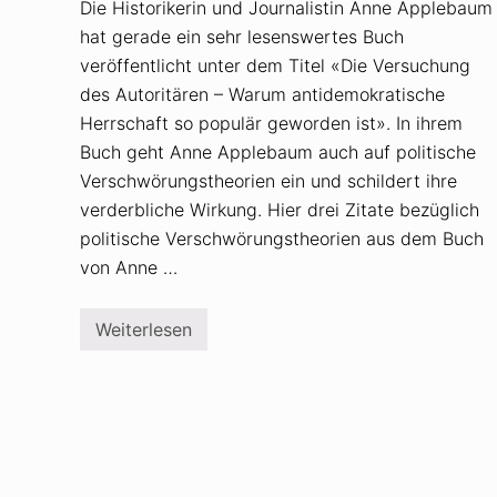
Die Historikerin und Journalistin Anne Applebaum
hat gerade ein sehr lesenswertes Buch
veröffentlicht unter dem Titel «Die Versuchung
des Autoritären – Warum antidemokratische
Herrschaft so populär geworden ist». In ihrem
Buch geht Anne Applebaum auch auf politische
Verschwörungstheorien ein und schildert ihre
verderbliche Wirkung. Hier drei Zitate bezüglich
politische Verschwörungstheorien aus dem Buch
von Anne …
Weiterlesen
A
n
n
e
A
p
p
l
e
b