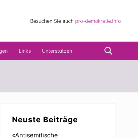
eile
Besuchen Sie auch
pro-demokratie.info
s
gen
Links
Unterstützen
Suche
Seitenspalte
Neuste Beiträge
«Antisemitische